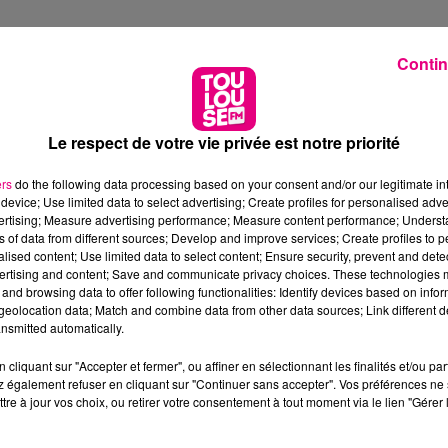
Contin
Le respect de votre vie privée est notre priorité
ers
do the following data processing based on your consent and/or our legitimate int
device; Use limited data to select advertising; Create profiles for personalised adver
vertising; Measure advertising performance; Measure content performance; Unders
ns of data from different sources; Develop and improve services; Create profiles to 
alised content; Use limited data to select content; Ensure security, prevent and detect
ertising and content; Save and communicate privacy choices. These technologies
and browsing data to offer following functionalities: Identify devices based on infor
eolocation data; Match and combine data from other data sources; Link different de
nsmitted automatically.
cliquant sur "Accepter et fermer", ou affiner en sélectionnant les finalités et/ou pa
 également refuser en cliquant sur "Continuer sans accepter". Vos préférences ne 
tre à jour vos choix, ou retirer votre consentement à tout moment via le lien "Gérer 