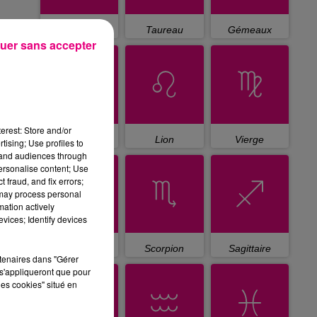
Bélier
Taureau
Gémeaux
uer sans accepter
erest: Store and/or
Cancer
Lion
Vierge
tising; Use profiles to
tand audiences through
personalise content; Use
 fraud, and fix errors;
 may process personal
mation actively
vices; Identify devices
Balance
Scorpion
Sagittaire
rtenaires dans "Gérer
s'appliqueront que pour
les cookies" situé en