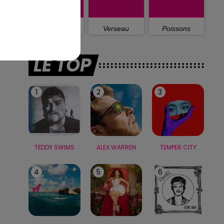
Capricorne
Verseau
Poissons
LE TOP
1
2
3
TEDDY SWIMS
ALEX WARREN
TEMPER CITY
4
5
6