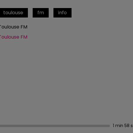
toulouse
fm
info
Toulouse FM
Toulouse FM
1 min 58 