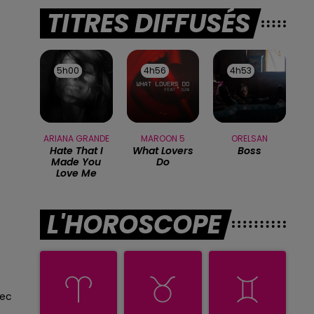
TITRES DIFFUSÉS
5h00
5h00
4h56
4h56
4h53
4h53
ARIANA GRANDE
MAROON 5
ORELSAN
Hate That I
What Lovers
Boss
Made You
Do
Love Me
L'HOROSCOPE
sec