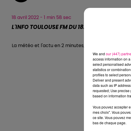
18 avril 2022 - 1 min 58 sec
L'INFO TOULOUSE FM DU 18.04.2022 À 12H00
La météo et l'actu en 2 minutes, l'info Toulouse FM.
We and
our (447) partn
access information on a 
select personalised ad
statistics or combinatio
profiles to select person
Deliver and present adv
data such as IP address 
requested; Use precise g
based on information tra
Vous pouvez accepter en 
mes choix". Vous pouvez
ce site. Vous pouvez met
bas de chaque page.