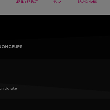
JÉRÉMY FREROT
NAÏKA
BRUNO MARS
NONCEURS
an du site