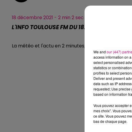
18 décembre 2021 - 2 min 2 sec
L'INFO TOULOUSE FM DU 18.12.2021 À 09H00
La météo et l'actu en 2 minutes, l'info Toulouse FM.
We and
our (447) partn
access information on a 
select personalised ad
statistics or combinatio
profiles to select person
Deliver and present adv
data such as IP address 
requested; Use precise g
based on information tra
Vous pouvez accepter en 
mes choix". Vous pouvez
ce site. Vous pouvez met
bas de chaque page.