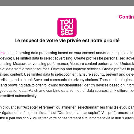
Contin
Le respect de votre vie privée est notre priorité
ers
do the following data processing based on your consent and/or our legitimate int
device; Use limited data to select advertising; Create profiles for personalised adver
vertising; Measure advertising performance; Measure content performance; Unders
ns of data from different sources; Develop and improve services; Create profiles to 
alised content; Use limited data to select content; Ensure security, prevent and detect
ertising and content; Save and communicate privacy choices. These technologies
and browsing data to offer following functionalities: Identify devices based on infor
eolocation data; Match and combine data from other data sources; Link different de
nsmitted automatically.
cliquant sur "Accepter et fermer", ou affiner en sélectionnant les finalités et/ou pa
 également refuser en cliquant sur "Continuer sans accepter". Vos préférences ne 
tre à jour vos choix, ou retirer votre consentement à tout moment via le lien "Gérer 