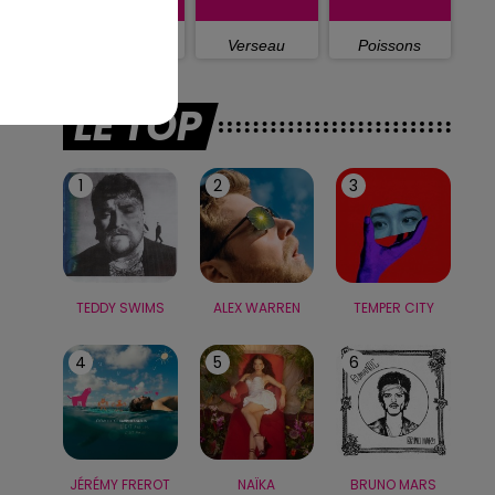
Capricorne
Verseau
Poissons
LE TOP
1
2
3
TEDDY SWIMS
ALEX WARREN
TEMPER CITY
4
5
6
JÉRÉMY FREROT
NAÏKA
BRUNO MARS