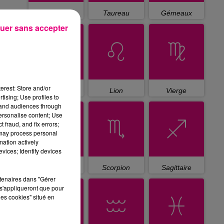
Bélier
Taureau
Gémeaux
uer sans accepter
erest: Store and/or
Cancer
Lion
Vierge
tising; Use profiles to
tand audiences through
personalise content; Use
 fraud, and fix errors;
 may process personal
mation actively
vices; Identify devices
Balance
Scorpion
Sagittaire
rtenaires dans "Gérer
s'appliqueront que pour
les cookies" situé en