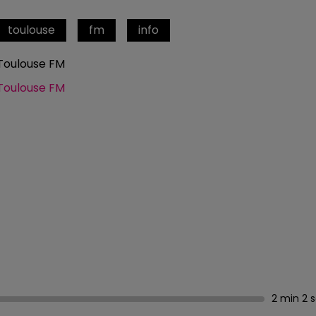
toulouse
fm
info
Toulouse FM
Toulouse FM
2 min 2 