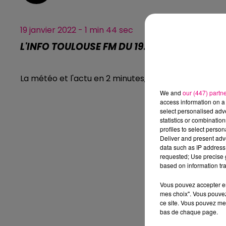
19 janvier 2022 - 1 min 44 sec
L'INFO TOULOUSE FM DU 19.01.2022 À 11H00
La météo et l'actu en 2 minutes, l'info Toulouse FM.
We and
our (447) partn
access information on a 
select personalised ad
statistics or combinatio
profiles to select person
Deliver and present adv
data such as IP address 
requested; Use precise g
based on information tra
Vous pouvez accepter en 
mes choix". Vous pouvez
ce site. Vous pouvez met
bas de chaque page.