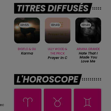
TITRES DIFFUSÉS
18h55
18h55
18h49
18h49
18h46
18h46
BIGFLO & OLI
LILLY WOOD &
ARIANA GRANDE
Karma
Hate That I
THE PRICK
Made You
Prayer In C
Love Me
L'HOROSCOPE
sec