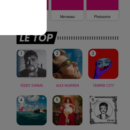
Capricorne
Verseau
Poissons
LE TOP
1
2
3
TEDDY SWIMS
ALEX WARREN
TEMPER CITY
4
5
6