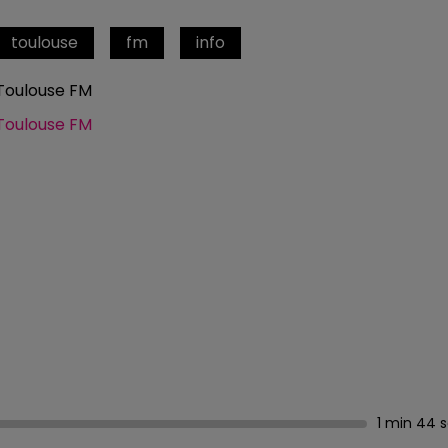
toulouse
fm
info
Toulouse FM
Toulouse FM
1 min 44 