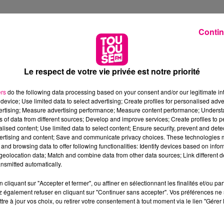
Contin
Le respect de votre vie privée est notre priorité
ers
do the following data processing based on your consent and/or our legitimate int
device; Use limited data to select advertising; Create profiles for personalised adver
vertising; Measure advertising performance; Measure content performance; Unders
ns of data from different sources; Develop and improve services; Create profiles to 
alised content; Use limited data to select content; Ensure security, prevent and detect
ertising and content; Save and communicate privacy choices. These technologies
and browsing data to offer following functionalities: Identify devices based on infor
eolocation data; Match and combine data from other data sources; Link different de
nsmitted automatically.
cliquant sur "Accepter et fermer", ou affiner en sélectionnant les finalités et/ou pa
 également refuser en cliquant sur "Continuer sans accepter". Vos préférences ne 
tre à jour vos choix, ou retirer votre consentement à tout moment via le lien "Gérer 