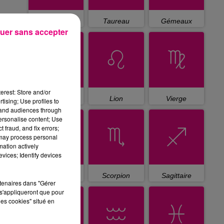
Bélier
Taureau
Gémeaux
uer sans accepter
erest: Store and/or
Cancer
Lion
Vierge
tising; Use profiles to
tand audiences through
personalise content; Use
 fraud, and fix errors;
 may process personal
mation actively
vices; Identify devices
Balance
Scorpion
Sagittaire
rtenaires dans "Gérer
s'appliqueront que pour
les cookies" situé en