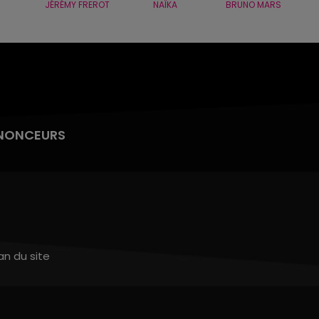
JÉRÉMY FREROT
NAÏKA
BRUNO MARS
NONCEURS
an du site