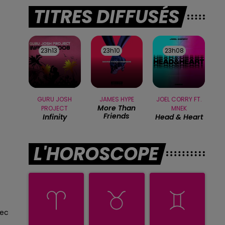
TITRES DIFFUSÉS
23h13
23h13
23h10
23h10
23h08
23h08
GURU JOSH
JAMES HYPE
JOEL CORRY FT.
More Than
PROJECT
MNEK
Friends
Infinity
Head & Heart
L'HOROSCOPE
sec