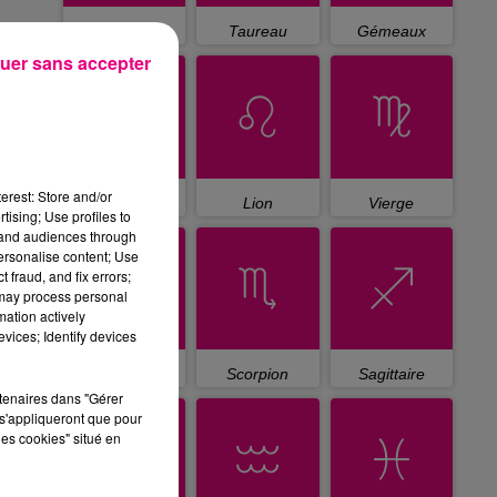
Bélier
Taureau
Gémeaux
uer sans accepter
erest: Store and/or
Cancer
Lion
Vierge
tising; Use profiles to
tand audiences through
personalise content; Use
 fraud, and fix errors;
 may process personal
mation actively
vices; Identify devices
Balance
Scorpion
Sagittaire
rtenaires dans "Gérer
s'appliqueront que pour
les cookies" situé en