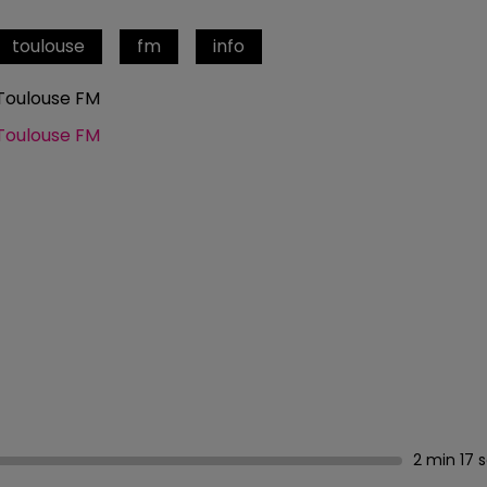
toulouse
fm
info
Toulouse FM
Toulouse FM
2 min 17 