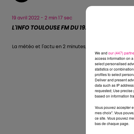
19 avril 2022 - 2 min 17 sec
L'INFO TOULOUSE FM DU 19.04.2022 À 09H02
La météo et l'actu en 2 minutes, l'info Toulouse FM.
We and
our (447) partn
access information on a 
select personalised ad
statistics or combinatio
profiles to select person
Deliver and present adv
data such as IP address 
requested; Use precise g
based on information tra
Vous pouvez accepter en 
mes choix". Vous pouvez
ce site. Vous pouvez met
bas de chaque page.