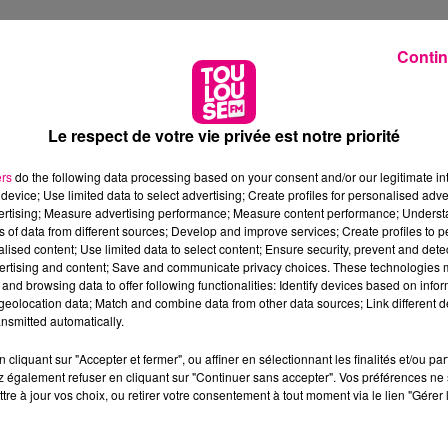
Contin
Le respect de votre vie privée est notre priorité
ers
do the following data processing based on your consent and/or our legitimate int
device; Use limited data to select advertising; Create profiles for personalised adver
vertising; Measure advertising performance; Measure content performance; Unders
ns of data from different sources; Develop and improve services; Create profiles to 
alised content; Use limited data to select content; Ensure security, prevent and detect
ertising and content; Save and communicate privacy choices. These technologies
and browsing data to offer following functionalities: Identify devices based on infor
eolocation data; Match and combine data from other data sources; Link different de
nsmitted automatically.
cliquant sur "Accepter et fermer", ou affiner en sélectionnant les finalités et/ou pa
 également refuser en cliquant sur "Continuer sans accepter". Vos préférences ne 
tre à jour vos choix, ou retirer votre consentement à tout moment via le lien "Gérer 