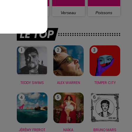
Capricorne
Verseau
Poissons
LE TOP
1
2
3
TEDDY SWIMS
ALEX WARREN
TEMPER CITY
4
5
6
JÉRÉMY FREROT
NAÏKA
BRUNO MARS