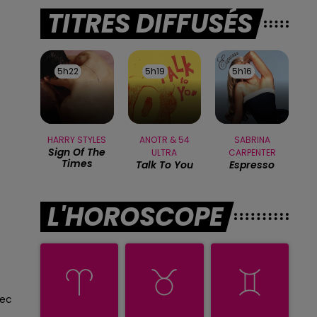
TITRES DIFFUSÉS
5h22
5h22
5h19
5h19
5h16
5h16
HARRY STYLES
ANOTR & 54
SABRINA
Sign Of The
ULTRA
CARPENTER
Times
Talk To You
Espresso
L'HOROSCOPE
sec