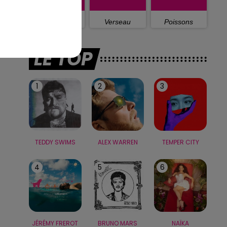
Capricorne
Verseau
Poissons
LE TOP
1
2
3
TEDDY SWIMS
ALEX WARREN
TEMPER CITY
4
5
6
JÉRÉMY FREROT
BRUNO MARS
NAÏKA