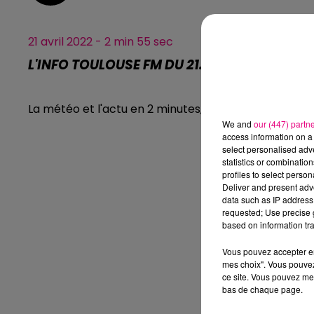
21 avril 2022 - 2 min 55 sec
L'INFO TOULOUSE FM DU 21.04.2022 À 18H01
La météo et l'actu en 2 minutes, l'info Toulouse FM.
We and
our (447) partn
access information on a 
select personalised ad
statistics or combinatio
profiles to select person
Deliver and present adv
data such as IP address 
requested; Use precise g
based on information tra
Vous pouvez accepter en 
mes choix". Vous pouvez
ce site. Vous pouvez met
bas de chaque page.