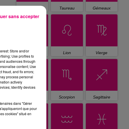
Bélier
Taureau
Gémeaux
uer sans accepter
erest: Store and/or
Cancer
Lion
Vierge
tising; Use profiles to
tand audiences through
personalise content; Use
 fraud, and fix errors;
 may process personal
mation actively
vices; Identify devices
Balance
Scorpion
Sagittaire
rtenaires dans "Gérer
s'appliqueront que pour
les cookies" situé en