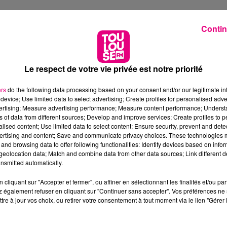
Contin
Le respect de votre vie privée est notre priorité
ers
do the following data processing based on your consent and/or our legitimate int
device; Use limited data to select advertising; Create profiles for personalised adver
vertising; Measure advertising performance; Measure content performance; Unders
ns of data from different sources; Develop and improve services; Create profiles to 
alised content; Use limited data to select content; Ensure security, prevent and detect
ertising and content; Save and communicate privacy choices. These technologies
and browsing data to offer following functionalities: Identify devices based on infor
eolocation data; Match and combine data from other data sources; Link different de
nsmitted automatically.
cliquant sur "Accepter et fermer", ou affiner en sélectionnant les finalités et/ou pa
 également refuser en cliquant sur "Continuer sans accepter". Vos préférences ne 
tre à jour vos choix, ou retirer votre consentement à tout moment via le lien "Gérer 