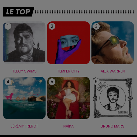
LE TOP
1
2
3
TEDDY SWIMS
TEMPER CITY
ALEX WARREN
4
5
6
JÉRÉMY FREROT
NAÏKA
BRUNO MARS