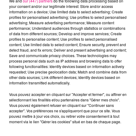
We and
our (447) partners
do the following data processing based on
your consent and/or our legitimate interest: Store and/or access
information on a device; Use limited data to select advertising; Create
profiles for personalised advertising; Use profiles to select personalised
JEREMY FREROT
DADDY YANKEE
HUGEL & SOLTO
Frerot
Lo Que Pasó, Pasó
Jamaican
advertising; Measure advertising performance; Measure content
performance; Understand audiences through statistics or combinations
of data from different sources; Develop and improve services; Create
profiles to personalise content; Use profiles to select personalised
L'HOROSCOPE
content; Use limited data to select content; Ensure security, prevent and
detect fraud, and fix errors; Deliver and present advertising and content;
Save and communicate privacy choices. These technologies may
process personal data such as IP address and browsing data to offer
following functionalities: Identify devices based on information actively
requested; Use precise geolocation data; Match and combine data from
other data sources; Link different devices; Identify devices based on
information transmitted automatically.
Vous pouvez accepter en cliquant sur "Accepter et fermer", ou affiner en
sélectionnant les finalités et/ou partenaires dans "Gérer mes choix".
Bélier
Taureau
Gémeaux
Vous pouvez également refuser en cliquant sur "Continuer sans
accepter". Vos préférences ne s'appliqueront que pour ce site. Vous
pouvez mettre à jour vos choix, ou retirer votre consentement à tout
moment via le lien "Gérer les cookies" situé en bas de chaque page.