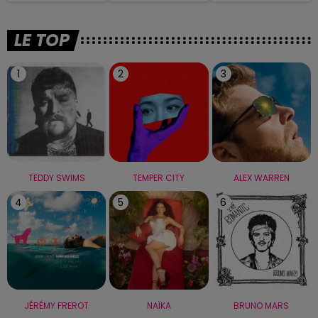
LE TOP
1
2
3
TEDDY SWIMS
TEMPER CITY
ALEX WARREN
4
5
6
JÉRÉMY FREROT
NAÏKA
BRUNO MARS