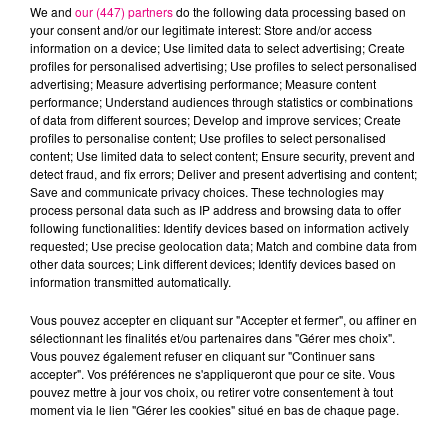
We and
our (447) partners
do the following data processing based on
your consent and/or our legitimate interest: Store and/or access
information on a device; Use limited data to select advertising; Create
KAROL G & SHAKIRA
ALEX WARREN
MARK RONSON FEAT.
profiles for personalised advertising; Use profiles to select personalised
Tqg
Fever Dream
BRUNO MARS
advertising; Measure advertising performance; Measure content
Uptown Funk
performance; Understand audiences through statistics or combinations
of data from different sources; Develop and improve services; Create
profiles to personalise content; Use profiles to select personalised
L'HOROSCOPE
content; Use limited data to select content; Ensure security, prevent and
detect fraud, and fix errors; Deliver and present advertising and content;
Save and communicate privacy choices. These technologies may
process personal data such as IP address and browsing data to offer
following functionalities: Identify devices based on information actively
requested; Use precise geolocation data; Match and combine data from
other data sources; Link different devices; Identify devices based on
information transmitted automatically.
Vous pouvez accepter en cliquant sur "Accepter et fermer", ou affiner en
sélectionnant les finalités et/ou partenaires dans "Gérer mes choix".
Bélier
Taureau
Gémeaux
Vous pouvez également refuser en cliquant sur "Continuer sans
accepter". Vos préférences ne s'appliqueront que pour ce site. Vous
pouvez mettre à jour vos choix, ou retirer votre consentement à tout
moment via le lien "Gérer les cookies" situé en bas de chaque page.