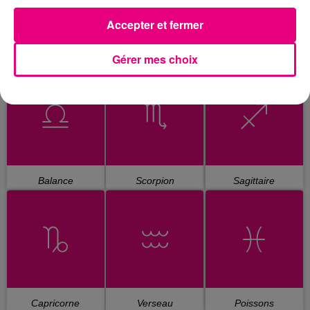
Accepter et fermer
Gérer mes choix
Cancer
Lion
Vierge
Balance
Scorpion
Sagittaire
Capricorne
Verseau
Poissons