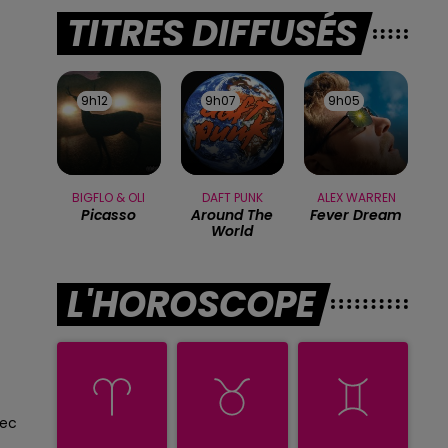
TITRES DIFFUSÉS
9h12
9h12
9h07
9h07
9h05
9h05
BIGFLO & OLI
DAFT PUNK
ALEX WARREN
Picasso
Around The
Fever Dream
World
L'HOROSCOPE
sec