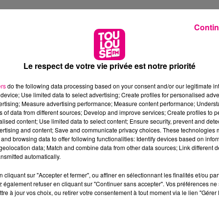
Contin
0
Le respect de votre vie privée est notre priorité
ers
do the following data processing based on your consent and/or our legitimate int
device; Use limited data to select advertising; Create profiles for personalised adver
vertising; Measure advertising performance; Measure content performance; Unders
ns of data from different sources; Develop and improve services; Create profiles to 
alised content; Use limited data to select content; Ensure security, prevent and detect
ertising and content; Save and communicate privacy choices. These technologies
and browsing data to offer following functionalities: Identify devices based on infor
eolocation data; Match and combine data from other data sources; Link different de
nsmitted automatically.
cliquant sur "Accepter et fermer", ou affiner en sélectionnant les finalités et/ou pa
 également refuser en cliquant sur "Continuer sans accepter". Vos préférences ne 
tre à jour vos choix, ou retirer votre consentement à tout moment via le lien "Gérer 