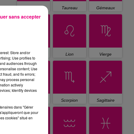
Bélier
Taureau
Gémeaux
uer sans accepter
erest: Store and/or
Cancer
Lion
Vierge
tising; Use profiles to
tand audiences through
personalise content; Use
 fraud, and fix errors;
 may process personal
mation actively
vices; Identify devices
Balance
Scorpion
Sagittaire
rtenaires dans "Gérer
s'appliqueront que pour
les cookies" situé en