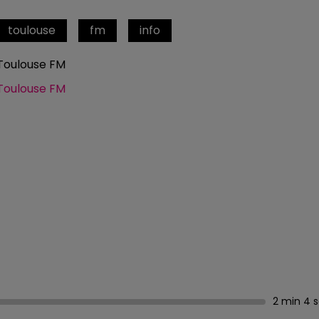
toulouse
fm
info
Toulouse FM
Toulouse FM
2 min 4 