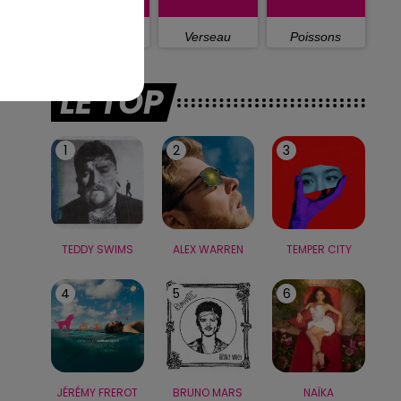
Capricorne
Verseau
Poissons
LE TOP
1
2
3
TEDDY SWIMS
ALEX WARREN
TEMPER CITY
4
5
6
JÉRÉMY FREROT
BRUNO MARS
NAÏKA