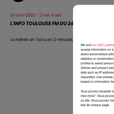
24 avril 2022 - 2 min 4 sec
L'INFO TOULOUSE FM DU 24.04.2022 À 07H0
La météo et l'actu en 2 minutes, l'info Toulouse FM.
We and
our (447) partn
access information on a 
select personalised ad
statistics or combinatio
profiles to select person
Deliver and present adv
data such as IP address 
requested; Use precise g
based on information tra
Vous pouvez accepter en 
mes choix". Vous pouvez
ce site. Vous pouvez met
bas de chaque page.