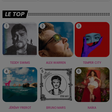
LE TOP
1
2
3
TEDDY SWIMS
ALEX WARREN
TEMPER CITY
4
5
6
JÉRÉMY FREROT
BRUNO MARS
NAÏKA