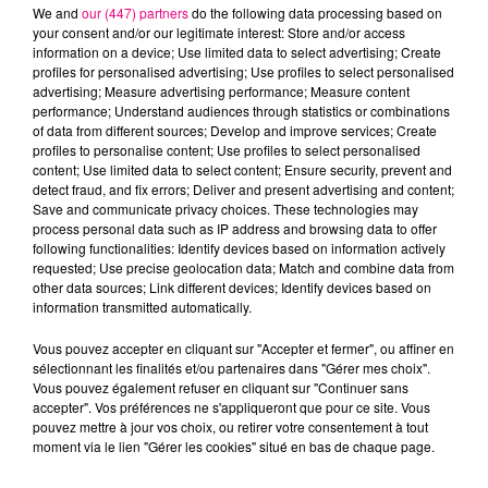
We and
our (447) partners
do the following data processing based on
your consent and/or our legitimate interest: Store and/or access
information on a device; Use limited data to select advertising; Create
TAME IMPALA & JENNIE
STROMAE & POMME
FARRUKO & GREEICY &
profiles for personalised advertising; Use profiles to select personalised
Dracula
Ma Meilleure
STEVE AOKI
advertising; Measure advertising performance; Measure content
Ennemie
Yapaque
performance; Understand audiences through statistics or combinations
of data from different sources; Develop and improve services; Create
profiles to personalise content; Use profiles to select personalised
L'HOROSCOPE
content; Use limited data to select content; Ensure security, prevent and
detect fraud, and fix errors; Deliver and present advertising and content;
Save and communicate privacy choices. These technologies may
process personal data such as IP address and browsing data to offer
following functionalities: Identify devices based on information actively
requested; Use precise geolocation data; Match and combine data from
other data sources; Link different devices; Identify devices based on
information transmitted automatically.
Vous pouvez accepter en cliquant sur "Accepter et fermer", ou affiner en
sélectionnant les finalités et/ou partenaires dans "Gérer mes choix".
Bélier
Taureau
Gémeaux
Vous pouvez également refuser en cliquant sur "Continuer sans
accepter". Vos préférences ne s'appliqueront que pour ce site. Vous
pouvez mettre à jour vos choix, ou retirer votre consentement à tout
moment via le lien "Gérer les cookies" situé en bas de chaque page.