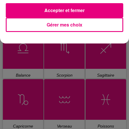
Accepter et fermer
Gérer mes choix
Cancer
Lion
Vierge
Balance
Scorpion
Sagittaire
Capricorne
Verseau
Poissons