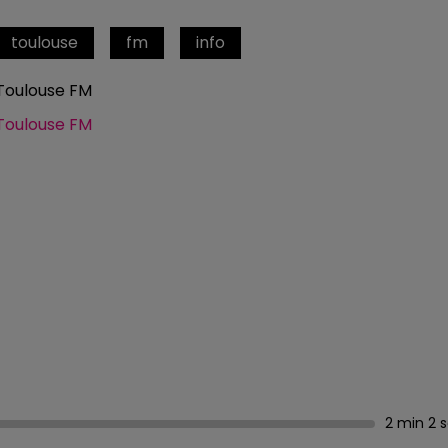
toulouse
fm
info
Toulouse FM
Toulouse FM
2 min 2 