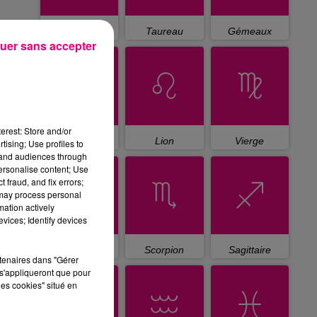
Bélier
Taureau
Gémeaux
uer sans accepter
erest: Store and/or
Cancer
Lion
Vierge
tising; Use profiles to
tand audiences through
personalise content; Use
 fraud, and fix errors;
 may process personal
mation actively
vices; Identify devices
Balance
Scorpion
Sagittaire
rtenaires dans "Gérer
s'appliqueront que pour
les cookies" situé en