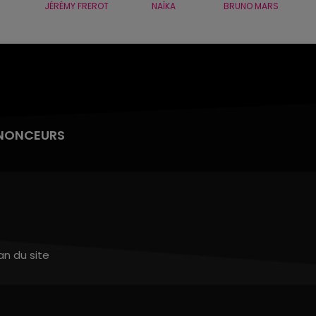
JÉRÉMY FREROT
NAÏKA
BRUNO MARS
NONCEURS
an du site