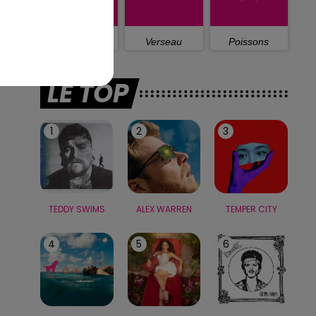
Capricorne
Verseau
Poissons
LE TOP
1
2
3
TEDDY SWIMS
ALEX WARREN
TEMPER CITY
4
5
6