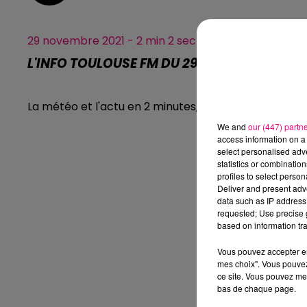
29 novembre 2021 - 2 min 2 sec
L'INFO TOULOUSE FM DU 29.11.2021 À 07H01
La météo et l'actu en 2 minutes, l'info Toulouse FM.
We and
our (447) partn
access information on a 
select personalised ad
statistics or combinatio
profiles to select person
Deliver and present adv
data such as IP address 
requested; Use precise g
based on information tra
Vous pouvez accepter en 
mes choix". Vous pouvez
ce site. Vous pouvez met
bas de chaque page.