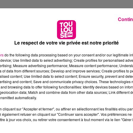
Contin
Le respect de votre vie privée est notre priorité
ers
do the following data processing based on your consent and/or our legitimate int
device; Use limited data to select advertising; Create profiles for personalised adver
vertising; Measure advertising performance; Measure content performance; Unders
ns of data from different sources; Develop and improve services; Create profiles to 
alised content; Use limited data to select content; Ensure security, prevent and detect
ertising and content; Save and communicate privacy choices. These technologies
and browsing data to offer following functionalities: Identify devices based on infor
eolocation data; Match and combine data from other data sources; Link different de
nsmitted automatically.
cliquant sur "Accepter et fermer", ou affiner en sélectionnant les finalités et/ou pa
 également refuser en cliquant sur "Continuer sans accepter". Vos préférences ne 
tre à jour vos choix, ou retirer votre consentement à tout moment via le lien "Gérer 