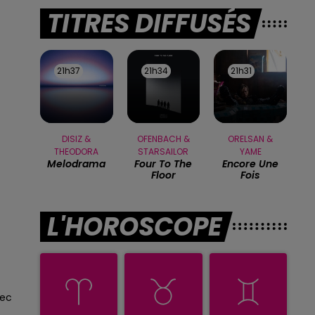
TITRES DIFFUSÉS
21h37
21h37
21h34
21h34
21h31
21h31
DISIZ &
OFENBACH &
ORELSAN &
THEODORA
STARSAILOR
YAME
Melodrama
Four To The
Encore Une
Floor
Fois
L'HOROSCOPE
sec