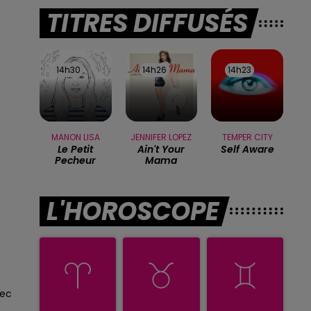
TITRES DIFFUSÉS
14h30
14h30
14h26
14h26
14h23
14h23
MANON LISA
JENNIFER LOPEZ
TEMPER CITY
Le Petit
Ain't Your
Self Aware
Pecheur
Mama
L'HOROSCOPE
sec