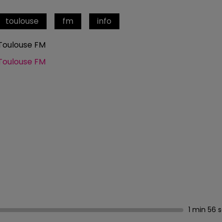
toulouse
fm
info
Toulouse FM
Toulouse FM
1 min 56 