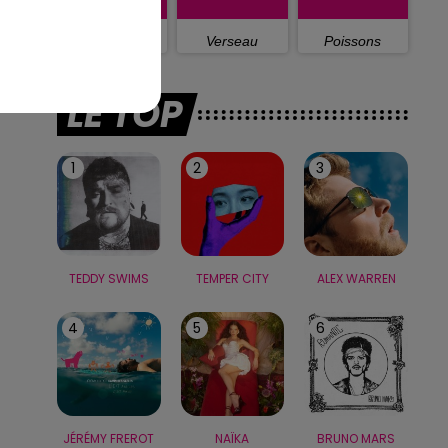
Capricorne
Verseau
Poissons
LE TOP
1
2
3
TEDDY SWIMS
TEMPER CITY
ALEX WARREN
4
5
6
JÉRÉMY FREROT
NAÏKA
BRUNO MARS