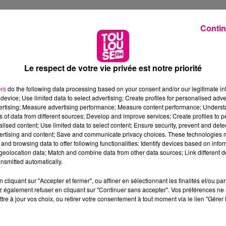
Contin
Le respect de votre vie privée est notre priorité
ers
do the following data processing based on your consent and/or our legitimate int
device; Use limited data to select advertising; Create profiles for personalised adver
vertising; Measure advertising performance; Measure content performance; Unders
ns of data from different sources; Develop and improve services; Create profiles to 
alised content; Use limited data to select content; Ensure security, prevent and detect
ertising and content; Save and communicate privacy choices. These technologies
and browsing data to offer following functionalities: Identify devices based on infor
eolocation data; Match and combine data from other data sources; Link different de
nsmitted automatically.
cliquant sur "Accepter et fermer", ou affiner en sélectionnant les finalités et/ou pa
 également refuser en cliquant sur "Continuer sans accepter". Vos préférences ne 
tre à jour vos choix, ou retirer votre consentement à tout moment via le lien "Gérer 