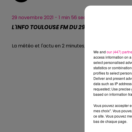
29 novembre 2021 - 1 min 56 sec
L'INFO TOULOUSE FM DU 29.11.2021 À 11H00
La météo et l'actu en 2 minutes, l'info Toulouse FM.
We and
our (447) partn
access information on a 
select personalised ad
statistics or combinatio
profiles to select person
Deliver and present adv
data such as IP address 
requested; Use precise g
based on information tra
Vous pouvez accepter en 
mes choix". Vous pouvez
ce site. Vous pouvez met
bas de chaque page.