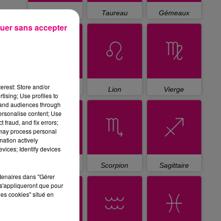
Bélier
Taureau
Gémeaux
uer sans accepter
erest: Store and/or
Cancer
Lion
Vierge
tising; Use profiles to
tand audiences through
personalise content; Use
 fraud, and fix errors;
 may process personal
mation actively
vices; Identify devices
Balance
Scorpion
Sagittaire
rtenaires dans "Gérer
s'appliqueront que pour
les cookies" situé en