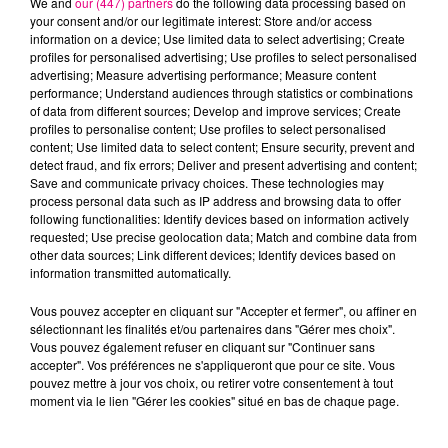
We and
our (447) partners
do the following data processing based on
your consent and/or our legitimate interest: Store and/or access
information on a device; Use limited data to select advertising; Create
profiles for personalised advertising; Use profiles to select personalised
SIENNA SPIRO
TAYLOR SWIFT
NICKY JAM & J BALVIN
Die On This Hill
Elizabeth Taylor
X
advertising; Measure advertising performance; Measure content
performance; Understand audiences through statistics or combinations
of data from different sources; Develop and improve services; Create
profiles to personalise content; Use profiles to select personalised
L'HOROSCOPE
content; Use limited data to select content; Ensure security, prevent and
detect fraud, and fix errors; Deliver and present advertising and content;
Save and communicate privacy choices. These technologies may
process personal data such as IP address and browsing data to offer
following functionalities: Identify devices based on information actively
requested; Use precise geolocation data; Match and combine data from
other data sources; Link different devices; Identify devices based on
information transmitted automatically.
Vous pouvez accepter en cliquant sur "Accepter et fermer", ou affiner en
sélectionnant les finalités et/ou partenaires dans "Gérer mes choix".
Bélier
Taureau
Gémeaux
Vous pouvez également refuser en cliquant sur "Continuer sans
accepter". Vos préférences ne s'appliqueront que pour ce site. Vous
pouvez mettre à jour vos choix, ou retirer votre consentement à tout
moment via le lien "Gérer les cookies" situé en bas de chaque page.