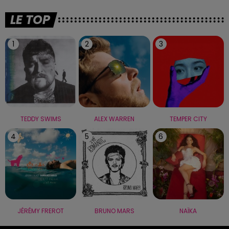
LE TOP
1
2
3
TEDDY SWIMS
ALEX WARREN
TEMPER CITY
4
5
6
JÉRÉMY FREROT
BRUNO MARS
NAÏKA