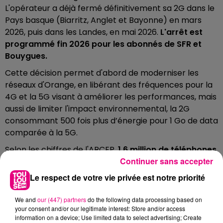
L'opérateur a déjà fermé définitivement sa 2G dans le
Pays basque (Biarritz, Anglet et Bayonne) en mars
2026, puis dans les Landes, en mai 2026.
L'arrêt est
programmé fin 2026 pour les abonnés de SFR et
Bouygues.
Cette décision permet d'abord de moderniser les
réseaux d'Orange, en libérant des fréquences pour la
4G et la 5G visant à améliorer les performances, mais
aussi de limiter l'impact environnemental, la 2G
consommant 500 fois plus d’énergie pour 1 Go de data
comparée à la 5G.
Selon les chiffres de l'ARCEP,
1,6 million de téléphones
Continuer sans accepter
sont configurés uniquement pour la 2G
, à la date de
septembre 2025, en France. Le réseau 3G, lui,
Le respect de votre vie privée est notre priorité
disparaîtra fin 2028.
We and
our (447) partners
do the following data processing based on
your consent and/or our legitimate interest: Store and/or access
information on a device; Use limited data to select advertising; Create