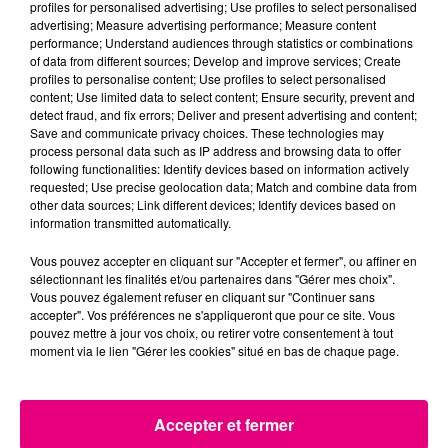
profiles for personalised advertising; Use profiles to select personalised
FILS D'ACTUS
advertising; Measure advertising performance; Measure content
performance; Understand audiences through statistics or combinations
of data from different sources; Develop and improve services; Create
profiles to personalise content; Use profiles to select personalised
content; Use limited data to select content; Ensure security, prevent and
detect fraud, and fix errors; Deliver and present advertising and content;
Save and communicate privacy choices. These technologies may
process personal data such as IP address and browsing data to offer
following functionalities: Identify devices based on information actively
requested; Use precise geolocation data; Match and combine data from
other data sources; Link different devices; Identify devices based on
24 juillet 2026
information transmitted automatically.
INCENDIE À PLAISANCE-DU-TOUCH : DES
HABITATIONS ÉVACUÉES FACE À...
Vous pouvez accepter en cliquant sur "Accepter et fermer", ou affiner en
sélectionnant les finalités et/ou partenaires dans "Gérer mes choix".
Alors que la Haute-Garonne est en vigilance
Vous pouvez également refuser en cliquant sur "Continuer sans
rouge pour risque très élevé de feux de forêt, un
accepter". Vos préférences ne s'appliqueront que pour ce site. Vous
nouvel incendie spectaculaire s'est déclaré ce
pouvez mettre à jour vos choix, ou retirer votre consentement à tout
moment via le lien "Gérer les cookies" situé en bas de chaque page.
vendredi...
Accepter et fermer