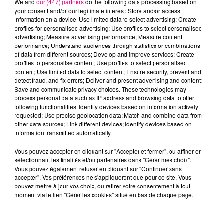
We and
our (447) partners
do the following data processing based on
your consent and/or our legitimate interest: Store and/or access
information on a device; Use limited data to select advertising; Create
profiles for personalised advertising; Use profiles to select personalised
Cancer
Lion
Vierge
advertising; Measure advertising performance; Measure content
performance; Understand audiences through statistics or combinations
of data from different sources; Develop and improve services; Create
profiles to personalise content; Use profiles to select personalised
content; Use limited data to select content; Ensure security, prevent and
detect fraud, and fix errors; Deliver and present advertising and content;
Save and communicate privacy choices. These technologies may
process personal data such as IP address and browsing data to offer
following functionalities: Identify devices based on information actively
requested; Use precise geolocation data; Match and combine data from
Balance
Scorpion
Sagittaire
other data sources; Link different devices; Identify devices based on
information transmitted automatically.
Vous pouvez accepter en cliquant sur "Accepter et fermer", ou affiner en
sélectionnant les finalités et/ou partenaires dans "Gérer mes choix".
Vous pouvez également refuser en cliquant sur "Continuer sans
accepter". Vos préférences ne s'appliqueront que pour ce site. Vous
pouvez mettre à jour vos choix, ou retirer votre consentement à tout
moment via le lien "Gérer les cookies" situé en bas de chaque page.
Capricorne
Verseau
Poissons