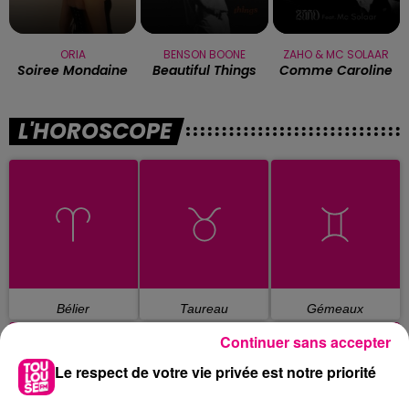
ORIA
BENSON BOONE
ZAHO & MC SOLAAR
Soiree Mondaine
Beautiful Things
Comme Caroline
L'HOROSCOPE
Bélier
Taureau
Gémeaux
Continuer sans accepter
Le respect de votre vie privée est notre priorité