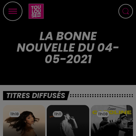
LA BONNE
NOUVELLE DU 04-
05-2021
TITRES DIFFUSÉS
11h18
11h18
11h11
11h11
11h08
11h08