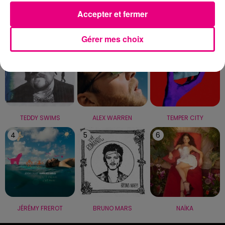
Accepter et fermer
LE TOP
Gérer mes choix
1
2
3
TEDDY SWIMS
ALEX WARREN
TEMPER CITY
4
5
6
JÉRÉMY FREROT
BRUNO MARS
NAÏKA