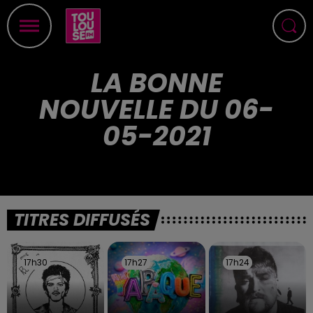
LA BONNE
NOUVELLE DU 06-
05-2021
TITRES DIFFUSÉS
17h30
17h30
17h27
17h27
17h24
17h24