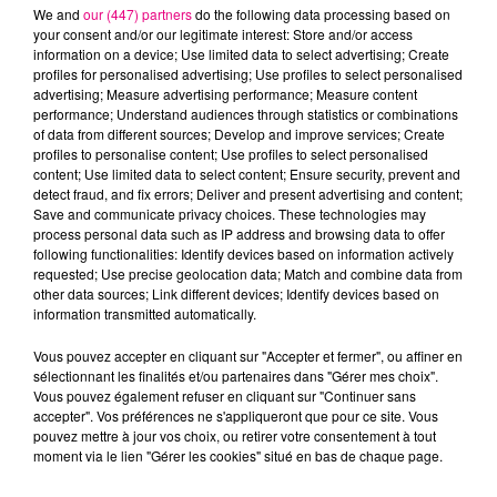
We and
our (447) partners
do the following data processing based on
your consent and/or our legitimate interest: Store and/or access
information on a device; Use limited data to select advertising; Create
profiles for personalised advertising; Use profiles to select personalised
advertising; Measure advertising performance; Measure content
Cancer
Lion
Vierge
performance; Understand audiences through statistics or combinations
of data from different sources; Develop and improve services; Create
profiles to personalise content; Use profiles to select personalised
content; Use limited data to select content; Ensure security, prevent and
detect fraud, and fix errors; Deliver and present advertising and content;
Save and communicate privacy choices. These technologies may
process personal data such as IP address and browsing data to offer
following functionalities: Identify devices based on information actively
requested; Use precise geolocation data; Match and combine data from
Balance
Scorpion
Sagittaire
other data sources; Link different devices; Identify devices based on
information transmitted automatically.
Vous pouvez accepter en cliquant sur "Accepter et fermer", ou affiner en
sélectionnant les finalités et/ou partenaires dans "Gérer mes choix".
Vous pouvez également refuser en cliquant sur "Continuer sans
accepter". Vos préférences ne s'appliqueront que pour ce site. Vous
pouvez mettre à jour vos choix, ou retirer votre consentement à tout
moment via le lien "Gérer les cookies" situé en bas de chaque page.
Capricorne
Verseau
Poissons