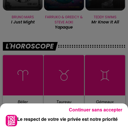
BRUNO MARS
FARRUKO & GREEICY &
TEDDY SWIMS
I Just Might
Mr Know It All
STEVE AOKI
Yapaque
L'HOROSCOPE
Bélier
Taureau
Gémeaux
Continuer sans accepter
Le respect de votre vie privée est notre priorité