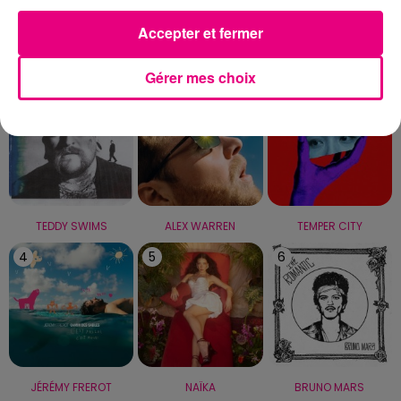
Accepter et fermer
LE TOP
Gérer mes choix
1
2
3
TEDDY SWIMS
ALEX WARREN
TEMPER CITY
4
5
6
JÉRÉMY FREROT
NAÏKA
BRUNO MARS