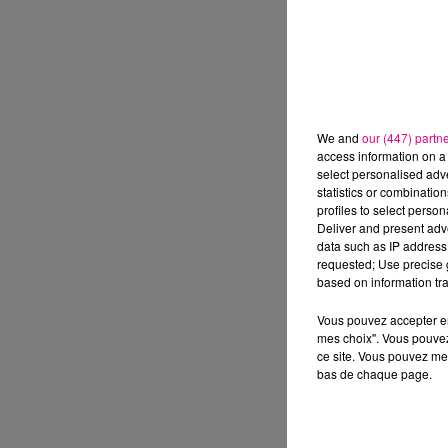
We and
our (447) partn
access information on a 
select personalised ad
statistics or combinatio
profiles to select person
Deliver and present adv
data such as IP address 
requested; Use precise g
based on information tra
Vous pouvez accepter en 
mes choix". Vous pouvez
ce site. Vous pouvez met
bas de chaque page.