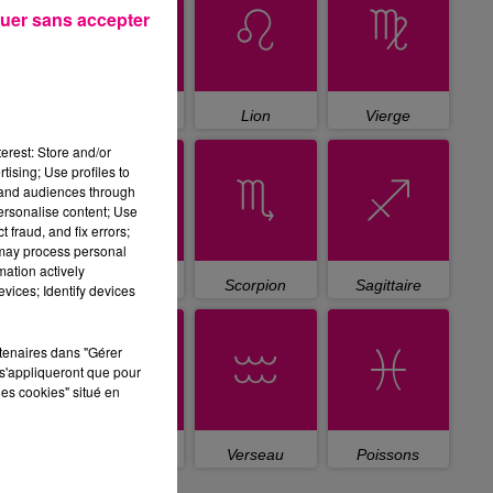
uer sans accepter
Cancer
Lion
Vierge
erest: Store and/or
tising; Use profiles to
tand audiences through
personalise content; Use
 fraud, and fix errors;
 may process personal
mation actively
Balance
Scorpion
Sagittaire
vices; Identify devices
rtenaires dans "Gérer
s'appliqueront que pour
les cookies" situé en
Capricorne
Verseau
Poissons