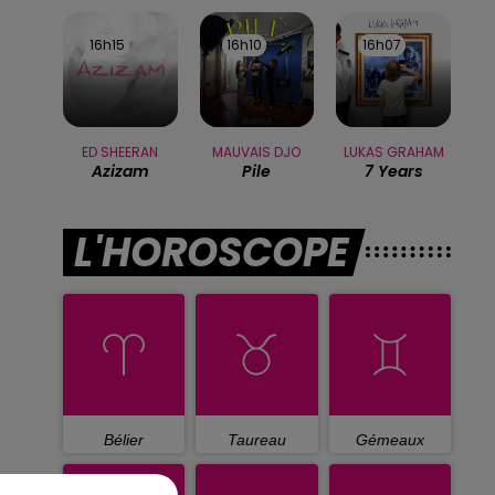
16h15
16h15
16h10
16h10
16h07
16h07
ED SHEERAN
MAUVAIS DJO
LUKAS GRAHAM
Azizam
Pile
7 Years
L'HOROSCOPE
Bélier
Taureau
Gémeaux