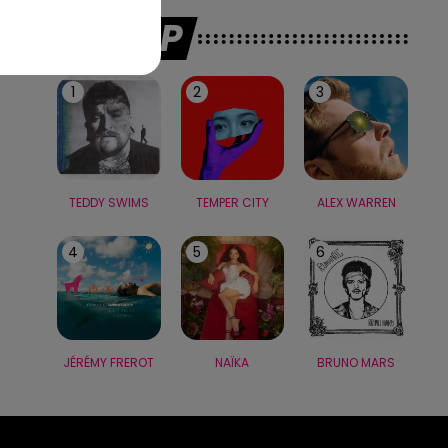
LE TOP
1
2
3
TEDDY SWIMS
TEMPER CITY
ALEX WARREN
4
5
6
JÉRÉMY FREROT
NAÏKA
BRUNO MARS