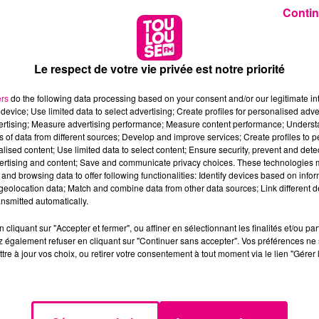
Contin
Le respect de votre vie privée est notre priorité
ers
do the following data processing based on your consent and/or our legitimate int
device; Use limited data to select advertising; Create profiles for personalised adver
vertising; Measure advertising performance; Measure content performance; Unders
ns of data from different sources; Develop and improve services; Create profiles to 
alised content; Use limited data to select content; Ensure security, prevent and detect
ertising and content; Save and communicate privacy choices. These technologies
and browsing data to offer following functionalities: Identify devices based on infor
eolocation data; Match and combine data from other data sources; Link different de
nsmitted automatically.
cliquant sur "Accepter et fermer", ou affiner en sélectionnant les finalités et/ou pa
 également refuser en cliquant sur "Continuer sans accepter". Vos préférences ne 
tre à jour vos choix, ou retirer votre consentement à tout moment via le lien "Gérer 