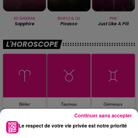
ED SHEERAN
BIGFLO & OLI
P!NK
Sapphire
Picasso
Just Like A Pill
L'HOROSCOPE
Bélier
Taureau
Gémeaux
Continuer sans accepter
Le respect de votre vie privée est notre priorité