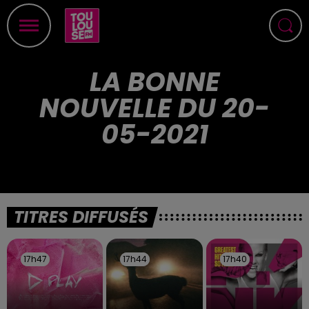
LA BONNE
NOUVELLE DU 20-
05-2021
TITRES DIFFUSÉS
17h47
17h47
17h44
17h44
17h40
17h40