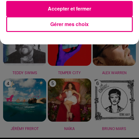
Accepter et fermer
LE TOP
Gérer mes choix
1
2
3
TEDDY SWIMS
TEMPER CITY
ALEX WARREN
4
5
6
JÉRÉMY FREROT
NAÏKA
BRUNO MARS