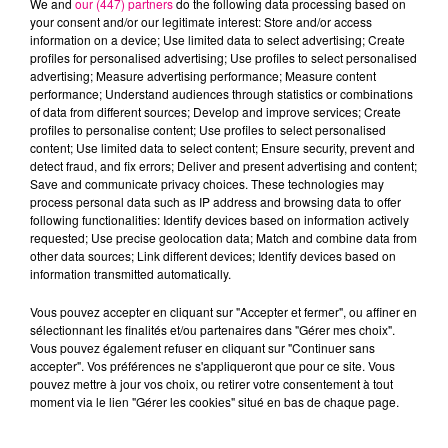
We and
our (447) partners
do the following data processing based on
your consent and/or our legitimate interest: Store and/or access
information on a device; Use limited data to select advertising; Create
profiles for personalised advertising; Use profiles to select personalised
Cancer
Lion
Vierge
advertising; Measure advertising performance; Measure content
performance; Understand audiences through statistics or combinations
of data from different sources; Develop and improve services; Create
profiles to personalise content; Use profiles to select personalised
content; Use limited data to select content; Ensure security, prevent and
detect fraud, and fix errors; Deliver and present advertising and content;
Save and communicate privacy choices. These technologies may
process personal data such as IP address and browsing data to offer
following functionalities: Identify devices based on information actively
requested; Use precise geolocation data; Match and combine data from
Balance
Scorpion
Sagittaire
other data sources; Link different devices; Identify devices based on
information transmitted automatically.
Vous pouvez accepter en cliquant sur "Accepter et fermer", ou affiner en
sélectionnant les finalités et/ou partenaires dans "Gérer mes choix".
Vous pouvez également refuser en cliquant sur "Continuer sans
accepter". Vos préférences ne s'appliqueront que pour ce site. Vous
pouvez mettre à jour vos choix, ou retirer votre consentement à tout
moment via le lien "Gérer les cookies" situé en bas de chaque page.
Capricorne
Verseau
Poissons