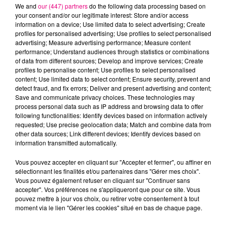
We and
our (447) partners
do the following data processing based on
your consent and/or our legitimate interest: Store and/or access
information on a device; Use limited data to select advertising; Create
profiles for personalised advertising; Use profiles to select personalised
advertising; Measure advertising performance; Measure content
Cancer
Lion
Vierge
performance; Understand audiences through statistics or combinations
of data from different sources; Develop and improve services; Create
profiles to personalise content; Use profiles to select personalised
content; Use limited data to select content; Ensure security, prevent and
detect fraud, and fix errors; Deliver and present advertising and content;
Save and communicate privacy choices. These technologies may
process personal data such as IP address and browsing data to offer
following functionalities: Identify devices based on information actively
requested; Use precise geolocation data; Match and combine data from
Balance
Scorpion
Sagittaire
other data sources; Link different devices; Identify devices based on
information transmitted automatically.
Vous pouvez accepter en cliquant sur "Accepter et fermer", ou affiner en
sélectionnant les finalités et/ou partenaires dans "Gérer mes choix".
Vous pouvez également refuser en cliquant sur "Continuer sans
accepter". Vos préférences ne s'appliqueront que pour ce site. Vous
pouvez mettre à jour vos choix, ou retirer votre consentement à tout
moment via le lien "Gérer les cookies" situé en bas de chaque page.
Capricorne
Verseau
Poissons