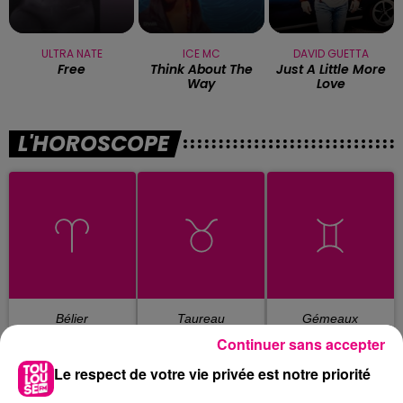
ULTRA NATE
ICE MC
DAVID GUETTA
Free
Think About The
Just A Little More
Way
Love
L'HOROSCOPE
Bélier
Taureau
Gémeaux
Continuer sans accepter
Le respect de votre vie privée est notre priorité