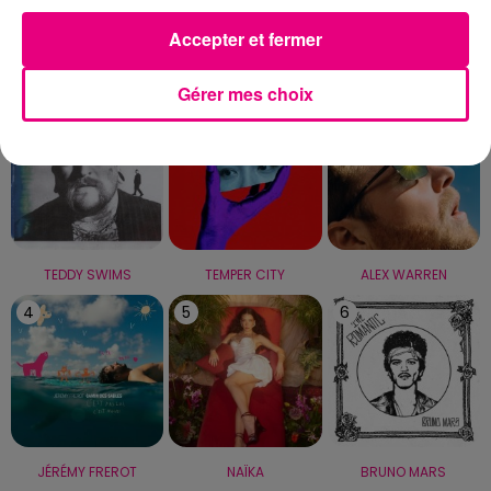
Accepter et fermer
LE TOP
Gérer mes choix
1
2
3
TEDDY SWIMS
TEMPER CITY
ALEX WARREN
4
5
6
JÉRÉMY FREROT
NAÏKA
BRUNO MARS