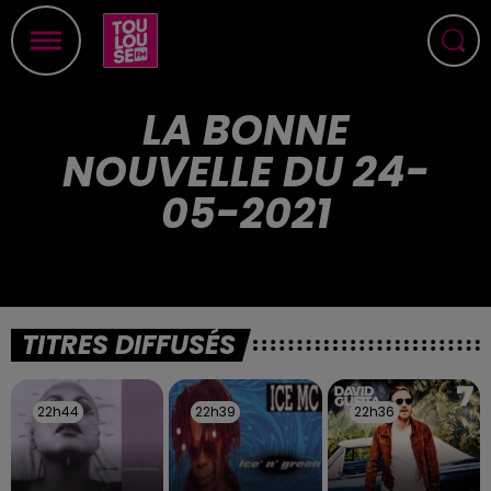
LA BONNE
NOUVELLE DU 24-
05-2021
TITRES DIFFUSÉS
22h44
22h44
22h39
22h39
22h36
22h36