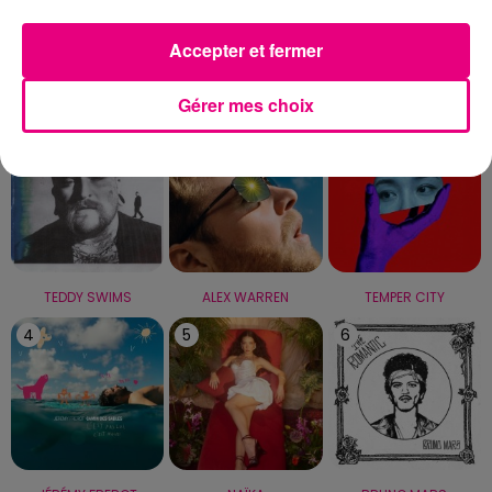
Capricorne
Verseau
Poissons
Accepter et fermer
LE TOP
Gérer mes choix
1
2
3
TEDDY SWIMS
ALEX WARREN
TEMPER CITY
4
5
6