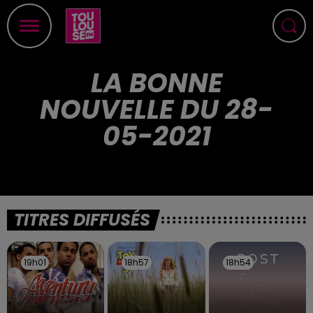
LA BONNE
NOUVELLE DU 28-
05-2021
TITRES DIFFUSÉS
19h01
19h01
18h57
18h57
18h54
18h54