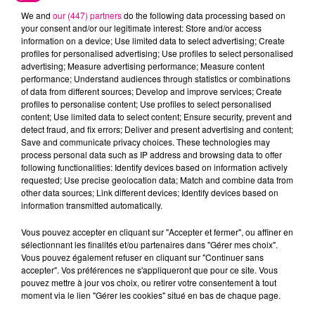
We and
our (447) partners
do the following data processing based on
your consent and/or our legitimate interest: Store and/or access
information on a device; Use limited data to select advertising; Create
profiles for personalised advertising; Use profiles to select personalised
advertising; Measure advertising performance; Measure content
Cancer
Lion
Vierge
performance; Understand audiences through statistics or combinations
of data from different sources; Develop and improve services; Create
profiles to personalise content; Use profiles to select personalised
content; Use limited data to select content; Ensure security, prevent and
detect fraud, and fix errors; Deliver and present advertising and content;
Save and communicate privacy choices. These technologies may
process personal data such as IP address and browsing data to offer
following functionalities: Identify devices based on information actively
requested; Use precise geolocation data; Match and combine data from
other data sources; Link different devices; Identify devices based on
Balance
Scorpion
Sagittaire
information transmitted automatically.
Vous pouvez accepter en cliquant sur "Accepter et fermer", ou affiner en
sélectionnant les finalités et/ou partenaires dans "Gérer mes choix".
Vous pouvez également refuser en cliquant sur "Continuer sans
accepter". Vos préférences ne s'appliqueront que pour ce site. Vous
pouvez mettre à jour vos choix, ou retirer votre consentement à tout
moment via le lien "Gérer les cookies" situé en bas de chaque page.