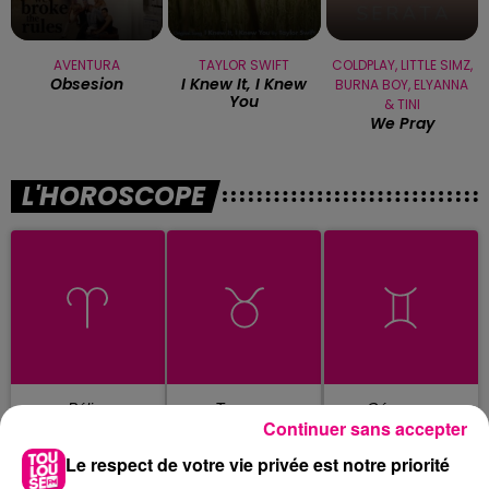
AVENTURA
TAYLOR SWIFT
COLDPLAY, LITTLE SIMZ,
Obsesion
I Knew It, I Knew
BURNA BOY, ELYANNA
You
& TINI
We Pray
L'HOROSCOPE
Bélier
Taureau
Gémeaux
Continuer sans accepter
Le respect de votre vie privée est notre priorité