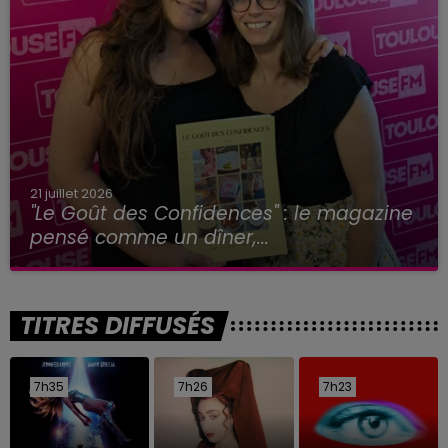
21 juillet 2026
"Le Goût des Confidences" : le magazine
pensé comme un dîner,...
TITRES DIFFUSÉS
7h35
7h35
7h26
7h26
7h23
7h23