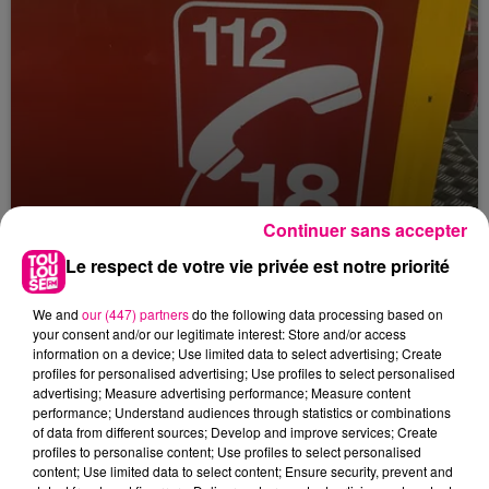
Continuer sans accepter
Le respect de votre vie privée est notre priorité
23 juillet 2026
Violent incendie au nord de Toulouse
We and
our (447) partners
do the following data processing based on
your consent and/or our legitimate interest: Store and/or access
information on a device; Use limited data to select advertising; Create
profiles for personalised advertising; Use profiles to select personalised
advertising; Measure advertising performance; Measure content
performance; Understand audiences through statistics or combinations
of data from different sources; Develop and improve services; Create
profiles to personalise content; Use profiles to select personalised
content; Use limited data to select content; Ensure security, prevent and