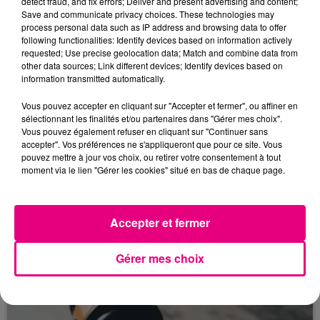
detect fraud, and fix errors; Deliver and present advertising and content;
Save and communicate privacy choices. These technologies may
process personal data such as IP address and browsing data to offer
following functionalities: Identify devices based on information actively
requested; Use precise geolocation data; Match and combine data from
other data sources; Link different devices; Identify devices based on
information transmitted automatically.
Vous pouvez accepter en cliquant sur "Accepter et fermer", ou affiner en
sélectionnant les finalités et/ou partenaires dans "Gérer mes choix".
Vous pouvez également refuser en cliquant sur "Continuer sans
accepter". Vos préférences ne s'appliqueront que pour ce site. Vous
pouvez mettre à jour vos choix, ou retirer votre consentement à tout
22 juillet 2026
moment via le lien "Gérer les cookies" situé en bas de chaque page.
Toulouse : circulation perturbée dans le
secteur François Verdier...
Accepter et fermer
Gérer mes choix