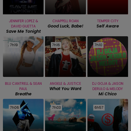
JENNIFER LOPEZ &
CHAPPELL ROAN
TEMPER CITY
Good Luck, Babe!
Self Aware
DAVID GUETTA
Save Me Tonight
7h19
7h19
7h16
7h16
7h10
7h10
BLU CANTRELL & SEAN
ANGELE & JUSTICE
DJ GOJA & JASON
What You Want
PAUL
DERULO & MELODY
Breathe
Mi Chico
7h06
7h06
7h03
7h03
6h57
6h57