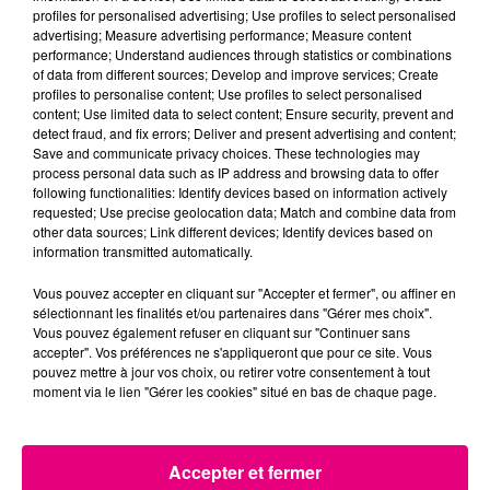
profiles for personalised advertising; Use profiles to select personalised
advertising; Measure advertising performance; Measure content
performance; Understand audiences through statistics or combinations
24 juillet 2026
of data from different sources; Develop and improve services; Create
Incendie à Plaisance-du-Touch : des
profiles to personalise content; Use profiles to select personalised
content; Use limited data to select content; Ensure security, prevent and
habitations évacuées face à...
detect fraud, and fix errors; Deliver and present advertising and content;
Save and communicate privacy choices. These technologies may
process personal data such as IP address and browsing data to offer
following functionalities: Identify devices based on information actively
requested; Use precise geolocation data; Match and combine data from
other data sources; Link different devices; Identify devices based on
information transmitted automatically.
Vous pouvez accepter en cliquant sur "Accepter et fermer", ou affiner en
sélectionnant les finalités et/ou partenaires dans "Gérer mes choix".
Vous pouvez également refuser en cliquant sur "Continuer sans
accepter". Vos préférences ne s'appliqueront que pour ce site. Vous
pouvez mettre à jour vos choix, ou retirer votre consentement à tout
moment via le lien "Gérer les cookies" situé en bas de chaque page.
Accepter et fermer