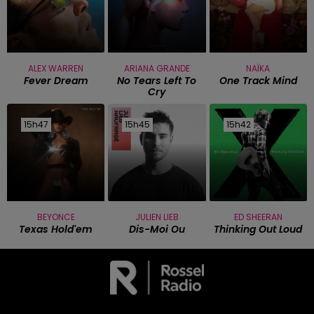
ALEX WARREN
ARIANA GRANDE
NAÏKA
Fever Dream
No Tears Left To
One Track Mind
Cry
15h47
15h47
15h45
15h45
15h42
15h42
BEYONCE
JULIEN LIEB
ED SHEERAN
Texas Hold'em
Dis-Moi Ou
Thinking Out Loud