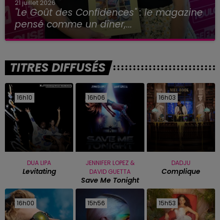
21 juillet 2026
"Le Goût des Confidences" : le magazine
pensé comme un dîner,...
TITRES DIFFUSÉS
16h10
16h10
16h06
16h06
16h03
16h03
DUA LIPA
JENNIFER LOPEZ &
DADJU
Levitating
Complique
DAVID GUETTA
Save Me Tonight
16h00
16h00
15h56
15h56
15h53
15h53