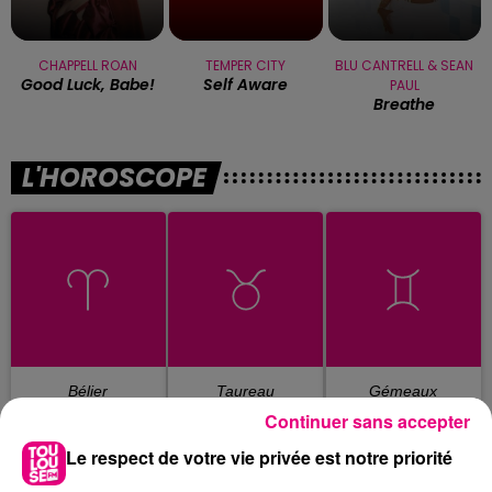
CHAPPELL ROAN
TEMPER CITY
BLU CANTRELL & SEAN
Good Luck, Babe!
Self Aware
PAUL
Breathe
L'HOROSCOPE
Bélier
Taureau
Gémeaux
Continuer sans accepter
Le respect de votre vie privée est notre priorité