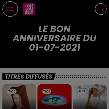
LE BON
ANNIVERSAIRE DU
01-07-2021
TITRES DIFFUSÉS
7h26
7h26
7h23
7h23
7h19
7h19