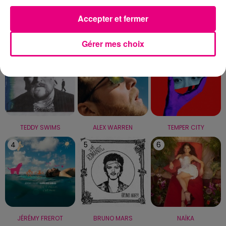
Accepter et fermer
LE TOP
Gérer mes choix
1
2
3
TEDDY SWIMS
ALEX WARREN
TEMPER CITY
4
5
6
JÉRÉMY FREROT
BRUNO MARS
NAÏKA