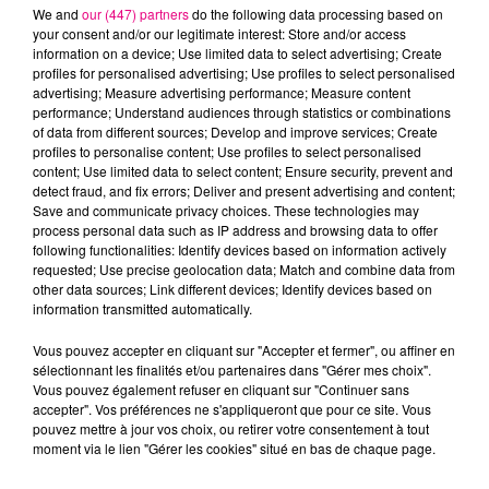
We and
our (447) partners
do the following data processing based on
your consent and/or our legitimate interest: Store and/or access
information on a device; Use limited data to select advertising; Create
profiles for personalised advertising; Use profiles to select personalised
advertising; Measure advertising performance; Measure content
Cancer
Lion
Vierge
performance; Understand audiences through statistics or combinations
of data from different sources; Develop and improve services; Create
profiles to personalise content; Use profiles to select personalised
content; Use limited data to select content; Ensure security, prevent and
detect fraud, and fix errors; Deliver and present advertising and content;
Save and communicate privacy choices. These technologies may
process personal data such as IP address and browsing data to offer
following functionalities: Identify devices based on information actively
requested; Use precise geolocation data; Match and combine data from
Balance
Scorpion
Sagittaire
other data sources; Link different devices; Identify devices based on
information transmitted automatically.
Vous pouvez accepter en cliquant sur "Accepter et fermer", ou affiner en
sélectionnant les finalités et/ou partenaires dans "Gérer mes choix".
Vous pouvez également refuser en cliquant sur "Continuer sans
accepter". Vos préférences ne s'appliqueront que pour ce site. Vous
pouvez mettre à jour vos choix, ou retirer votre consentement à tout
moment via le lien "Gérer les cookies" situé en bas de chaque page.
Capricorne
Verseau
Poissons