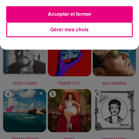
Capricorne
Verseau
Poissons
Accepter et fermer
LE TOP
Gérer mes choix
1
2
3
TEDDY SWIMS
TEMPER CITY
ALEX WARREN
4
5
6