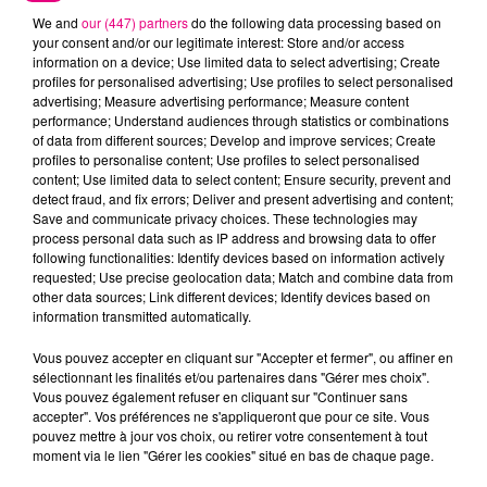
We and
our (447) partners
do the following data processing based on
your consent and/or our legitimate interest: Store and/or access
information on a device; Use limited data to select advertising; Create
profiles for personalised advertising; Use profiles to select personalised
advertising; Measure advertising performance; Measure content
Cancer
Lion
Vierge
performance; Understand audiences through statistics or combinations
of data from different sources; Develop and improve services; Create
profiles to personalise content; Use profiles to select personalised
content; Use limited data to select content; Ensure security, prevent and
detect fraud, and fix errors; Deliver and present advertising and content;
Save and communicate privacy choices. These technologies may
process personal data such as IP address and browsing data to offer
following functionalities: Identify devices based on information actively
requested; Use precise geolocation data; Match and combine data from
other data sources; Link different devices; Identify devices based on
Balance
Scorpion
Sagittaire
information transmitted automatically.
Vous pouvez accepter en cliquant sur "Accepter et fermer", ou affiner en
sélectionnant les finalités et/ou partenaires dans "Gérer mes choix".
Vous pouvez également refuser en cliquant sur "Continuer sans
accepter". Vos préférences ne s'appliqueront que pour ce site. Vous
pouvez mettre à jour vos choix, ou retirer votre consentement à tout
moment via le lien "Gérer les cookies" situé en bas de chaque page.