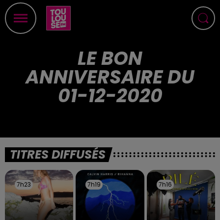
LE BON
ANNIVERSAIRE DU
01-12-2020
TITRES DIFFUSÉS
7h23
7h23
7h19
7h19
7h16
7h16