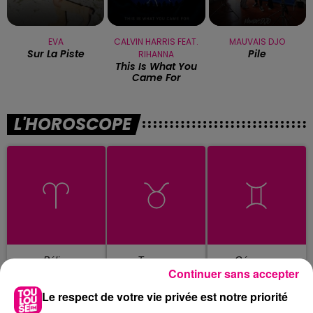
EVA
CALVIN HARRIS FEAT.
MAUVAIS DJO
Sur La Piste
Pile
RIHANNA
This Is What You
Came For
L'HOROSCOPE
Bélier
Taureau
Gémeaux
Continuer sans accepter
Le respect de votre vie privée est notre priorité