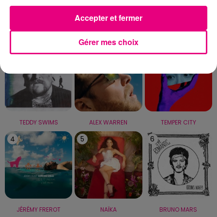
Accepter et fermer
LE TOP
Gérer mes choix
1
2
3
TEDDY SWIMS
ALEX WARREN
TEMPER CITY
4
5
6
JÉRÉMY FREROT
NAÏKA
BRUNO MARS