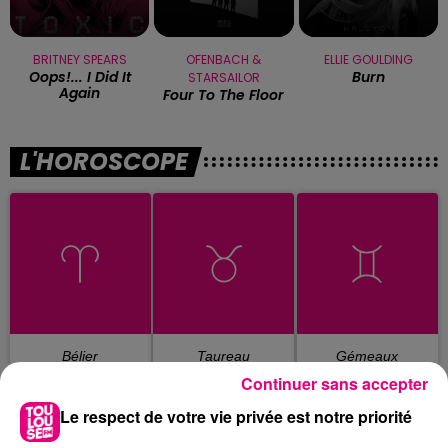
BRITNEY SPEARS
OFENBACH &
ELLIE GOULDING
Oops!... I Did It
Burn
STARSAILOR
Again
Four To The Floor
L'HOROSCOPE
Bélier
Taureau
Gémeaux
Continuer sans accepter
Le respect de votre vie privée est notre priorité