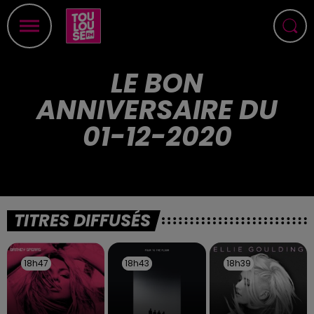
LE BON
ANNIVERSAIRE DU
01-12-2020
TITRES DIFFUSÉS
18h47
18h47
18h43
18h43
18h39
18h39