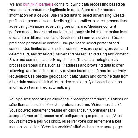
We and
our (447) partners
do the following data processing based on
your consent and/or our legitimate interest: Store and/or access
information on a device; Use limited data to select advertising; Create
profiles for personalised advertising; Use profiles to select personalised
advertising; Measure advertising performance; Measure content
Cancer
Lion
Vierge
performance; Understand audiences through statistics or combinations
of data from different sources; Develop and improve services; Create
profiles to personalise content; Use profiles to select personalised
content; Use limited data to select content; Ensure security, prevent and
detect fraud, and fix errors; Deliver and present advertising and content;
Save and communicate privacy choices. These technologies may
process personal data such as IP address and browsing data to offer
following functionalities: Identify devices based on information actively
requested; Use precise geolocation data; Match and combine data from
Balance
Scorpion
Sagittaire
other data sources; Link different devices; Identify devices based on
information transmitted automatically.
Vous pouvez accepter en cliquant sur "Accepter et fermer", ou affiner en
sélectionnant les finalités et/ou partenaires dans "Gérer mes choix".
Vous pouvez également refuser en cliquant sur "Continuer sans
accepter". Vos préférences ne s'appliqueront que pour ce site. Vous
pouvez mettre à jour vos choix, ou retirer votre consentement à tout
moment via le lien "Gérer les cookies" situé en bas de chaque page.
Capricorne
Verseau
Poissons