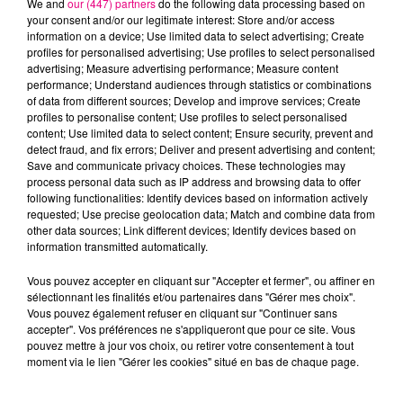
We and
our (447) partners
do the following data processing based on
your consent and/or our legitimate interest: Store and/or access
information on a device; Use limited data to select advertising; Create
profiles for personalised advertising; Use profiles to select personalised
Cancer
Lion
Vierge
advertising; Measure advertising performance; Measure content
performance; Understand audiences through statistics or combinations
of data from different sources; Develop and improve services; Create
profiles to personalise content; Use profiles to select personalised
content; Use limited data to select content; Ensure security, prevent and
detect fraud, and fix errors; Deliver and present advertising and content;
Save and communicate privacy choices. These technologies may
process personal data such as IP address and browsing data to offer
following functionalities: Identify devices based on information actively
requested; Use precise geolocation data; Match and combine data from
Balance
Scorpion
Sagittaire
other data sources; Link different devices; Identify devices based on
information transmitted automatically.
Vous pouvez accepter en cliquant sur "Accepter et fermer", ou affiner en
sélectionnant les finalités et/ou partenaires dans "Gérer mes choix".
Vous pouvez également refuser en cliquant sur "Continuer sans
accepter". Vos préférences ne s'appliqueront que pour ce site. Vous
pouvez mettre à jour vos choix, ou retirer votre consentement à tout
moment via le lien "Gérer les cookies" situé en bas de chaque page.
Capricorne
Verseau
Poissons