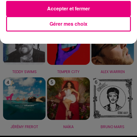
Accepter et fermer
LE TOP
Gérer mes choix
1
2
3
TEDDY SWIMS
TEMPER CITY
ALEX WARREN
4
5
6
JÉRÉMY FREROT
NAÏKA
BRUNO MARS