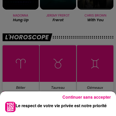
MADONNA
JEREMY FREROT
CHRIS BROWN
Hung Up
Frerot
With You
L'HOROSCOPE
Bélier
Taureau
Gémeaux
Continuer sans accepter
Le respect de votre vie privée est notre priorité