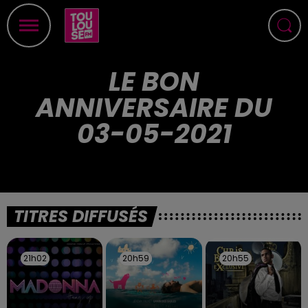
LE BON
ANNIVERSAIRE DU
03-05-2021
TITRES DIFFUSÉS
21h02
21h02
20h59
20h59
20h55
20h55