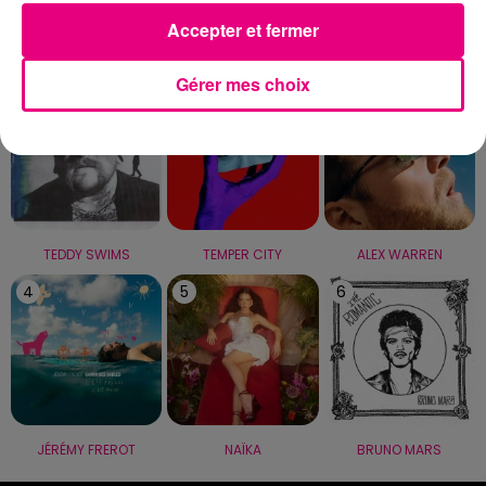
Accepter et fermer
LE TOP
Gérer mes choix
1
2
3
TEDDY SWIMS
TEMPER CITY
ALEX WARREN
4
5
6
JÉRÉMY FREROT
NAÏKA
BRUNO MARS