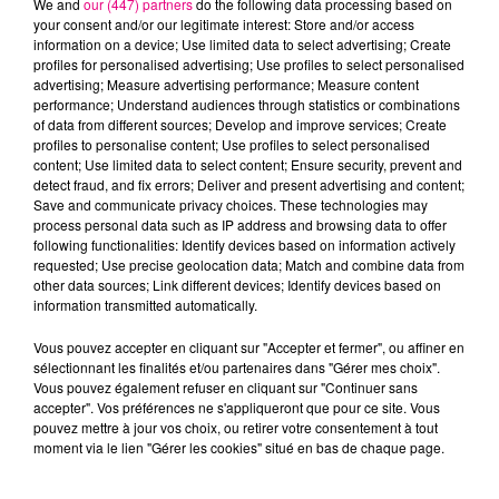
We and
our (447) partners
do the following data processing based on
your consent and/or our legitimate interest: Store and/or access
information on a device; Use limited data to select advertising; Create
profiles for personalised advertising; Use profiles to select personalised
Cancer
Lion
Vierge
advertising; Measure advertising performance; Measure content
performance; Understand audiences through statistics or combinations
of data from different sources; Develop and improve services; Create
profiles to personalise content; Use profiles to select personalised
content; Use limited data to select content; Ensure security, prevent and
detect fraud, and fix errors; Deliver and present advertising and content;
Save and communicate privacy choices. These technologies may
process personal data such as IP address and browsing data to offer
following functionalities: Identify devices based on information actively
requested; Use precise geolocation data; Match and combine data from
Balance
Scorpion
Sagittaire
other data sources; Link different devices; Identify devices based on
information transmitted automatically.
Vous pouvez accepter en cliquant sur "Accepter et fermer", ou affiner en
sélectionnant les finalités et/ou partenaires dans "Gérer mes choix".
Vous pouvez également refuser en cliquant sur "Continuer sans
accepter". Vos préférences ne s'appliqueront que pour ce site. Vous
pouvez mettre à jour vos choix, ou retirer votre consentement à tout
moment via le lien "Gérer les cookies" situé en bas de chaque page.
Capricorne
Verseau
Poissons