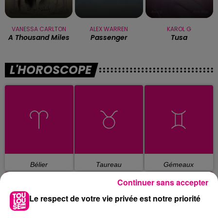
VANESSA CARLTON
ALEX WARREN
KAROL G
A Thousand Miles
Passenger
Tusa
L'HOROSCOPE
Bélier
Taureau
Gémeaux
Continuer sans accepter
Le respect de votre vie privée est notre priorité