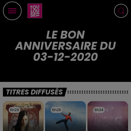
LE BON
ANNIVERSAIRE DU
03-12-2020
TITRES DIFFUSÉS
6h29
6h29
6h26
6h26
6h24
6h24