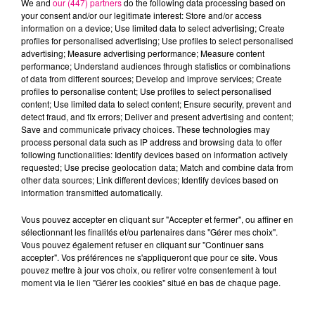
We and
our (447) partners
do the following data processing based on
your consent and/or our legitimate interest: Store and/or access
information on a device; Use limited data to select advertising; Create
profiles for personalised advertising; Use profiles to select personalised
Cancer
Lion
Vierge
advertising; Measure advertising performance; Measure content
performance; Understand audiences through statistics or combinations
of data from different sources; Develop and improve services; Create
profiles to personalise content; Use profiles to select personalised
content; Use limited data to select content; Ensure security, prevent and
detect fraud, and fix errors; Deliver and present advertising and content;
Save and communicate privacy choices. These technologies may
process personal data such as IP address and browsing data to offer
following functionalities: Identify devices based on information actively
requested; Use precise geolocation data; Match and combine data from
Balance
Scorpion
Sagittaire
other data sources; Link different devices; Identify devices based on
information transmitted automatically.
Vous pouvez accepter en cliquant sur "Accepter et fermer", ou affiner en
sélectionnant les finalités et/ou partenaires dans "Gérer mes choix".
Vous pouvez également refuser en cliquant sur "Continuer sans
accepter". Vos préférences ne s'appliqueront que pour ce site. Vous
pouvez mettre à jour vos choix, ou retirer votre consentement à tout
moment via le lien "Gérer les cookies" situé en bas de chaque page.
Capricorne
Verseau
Poissons