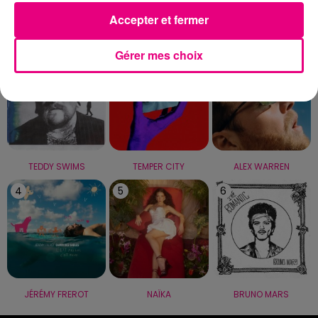
Accepter et fermer
LE TOP
Gérer mes choix
1
2
3
TEDDY SWIMS
TEMPER CITY
ALEX WARREN
4
5
6
JÉRÉMY FREROT
NAÏKA
BRUNO MARS