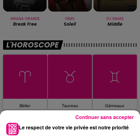
ARIANA GRANDE
GIMS
DJ SNAKE
Break Free
Soleil
Middle
L'HOROSCOPE
Bélier
Taureau
Gémeaux
Continuer sans accepter
Le respect de votre vie privée est notre priorité