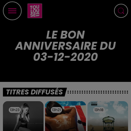
LE BON
ANNIVERSAIRE DU
03-12-2020
TITRES DIFFUSÉS
13h23
13h23
13h21
13h21
13h18
13h18