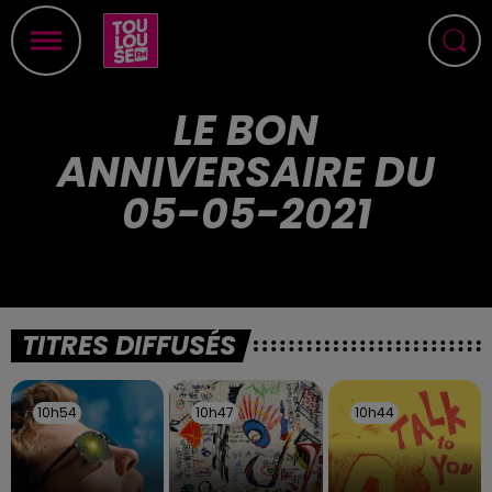
LE BON
ANNIVERSAIRE DU
05-05-2021
TITRES DIFFUSÉS
10h54
10h54
10h47
10h47
10h44
10h44