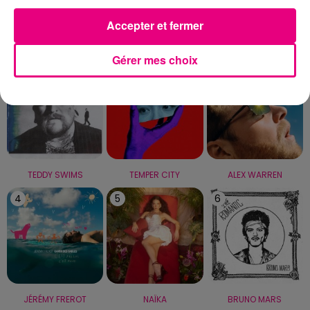
Accepter et fermer
LE TOP
Gérer mes choix
1
2
3
TEDDY SWIMS
TEMPER CITY
ALEX WARREN
4
5
6
JÉRÉMY FREROT
NAÏKA
BRUNO MARS