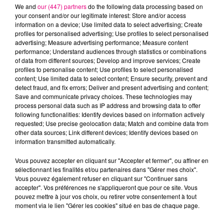
We and
our (447) partners
do the following data processing based on
your consent and/or our legitimate interest: Store and/or access
information on a device; Use limited data to select advertising; Create
profiles for personalised advertising; Use profiles to select personalised
advertising; Measure advertising performance; Measure content
Cancer
Lion
Vierge
performance; Understand audiences through statistics or combinations
of data from different sources; Develop and improve services; Create
profiles to personalise content; Use profiles to select personalised
content; Use limited data to select content; Ensure security, prevent and
detect fraud, and fix errors; Deliver and present advertising and content;
Save and communicate privacy choices. These technologies may
process personal data such as IP address and browsing data to offer
following functionalities: Identify devices based on information actively
requested; Use precise geolocation data; Match and combine data from
Balance
Scorpion
Sagittaire
other data sources; Link different devices; Identify devices based on
information transmitted automatically.
Vous pouvez accepter en cliquant sur "Accepter et fermer", ou affiner en
sélectionnant les finalités et/ou partenaires dans "Gérer mes choix".
Vous pouvez également refuser en cliquant sur "Continuer sans
accepter". Vos préférences ne s'appliqueront que pour ce site. Vous
pouvez mettre à jour vos choix, ou retirer votre consentement à tout
moment via le lien "Gérer les cookies" situé en bas de chaque page.
Capricorne
Verseau
Poissons