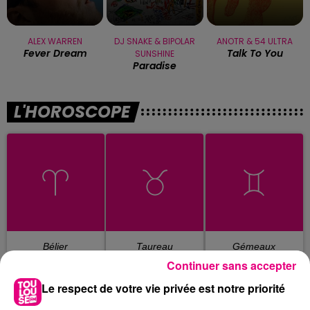
ALEX WARREN
DJ SNAKE & BIPOLAR
ANOTR & 54 ULTRA
Fever Dream
Talk To You
SUNSHINE
Paradise
L'HOROSCOPE
Bélier
Taureau
Gémeaux
Continuer sans accepter
Le respect de votre vie privée est notre priorité