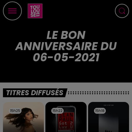
LE BON
ANNIVERSAIRE DU
06-05-2021
TITRES DIFFUSÉS
15h25
15h25
15h22
15h22
15h18
15h18