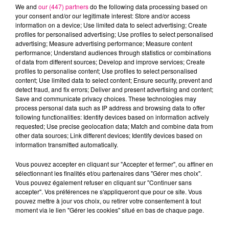
We and
our (447) partners
do the following data processing based on
your consent and/or our legitimate interest: Store and/or access
information on a device; Use limited data to select advertising; Create
profiles for personalised advertising; Use profiles to select personalised
advertising; Measure advertising performance; Measure content
Cancer
Lion
Vierge
performance; Understand audiences through statistics or combinations
of data from different sources; Develop and improve services; Create
profiles to personalise content; Use profiles to select personalised
content; Use limited data to select content; Ensure security, prevent and
detect fraud, and fix errors; Deliver and present advertising and content;
Save and communicate privacy choices. These technologies may
process personal data such as IP address and browsing data to offer
following functionalities: Identify devices based on information actively
requested; Use precise geolocation data; Match and combine data from
Balance
Scorpion
Sagittaire
other data sources; Link different devices; Identify devices based on
information transmitted automatically.
Vous pouvez accepter en cliquant sur "Accepter et fermer", ou affiner en
sélectionnant les finalités et/ou partenaires dans "Gérer mes choix".
Vous pouvez également refuser en cliquant sur "Continuer sans
accepter". Vos préférences ne s'appliqueront que pour ce site. Vous
pouvez mettre à jour vos choix, ou retirer votre consentement à tout
moment via le lien "Gérer les cookies" situé en bas de chaque page.
Capricorne
Verseau
Poissons