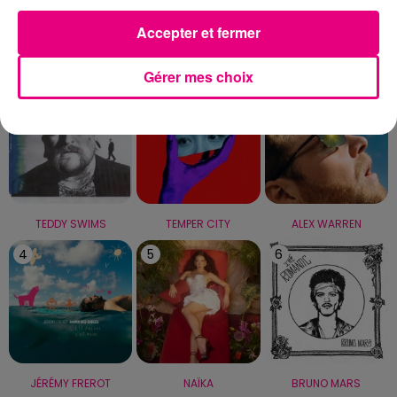
Accepter et fermer
LE TOP
Gérer mes choix
1
2
3
TEDDY SWIMS
TEMPER CITY
ALEX WARREN
4
5
6
JÉRÉMY FREROT
NAÏKA
BRUNO MARS