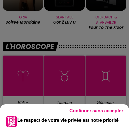
ORIA
SEAN PAUL
OFENBACH &
Soiree Mondaine
Got 2 Luv U
STARSAILOR
Four To The Floor
L'HOROSCOPE
Bélier
Taureau
Gémeaux
Continuer sans accepter
Le respect de votre vie privée est notre priorité