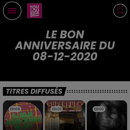
LE BON
ANNIVERSAIRE DU
08-12-2020
TITRES DIFFUSÉS
13h06
13h06
13h03
13h03
13h00
13h00