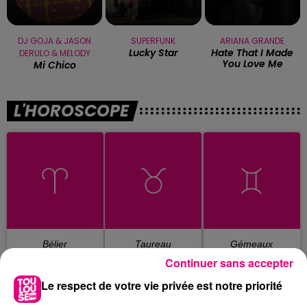
DJ GOJA & JASON
SUPERFUNK
ARIANA GRANDE
Lucky Star
Hate That I Made
DERULO & MELODY
You Love Me
Mi Chico
L'HOROSCOPE
Bélier
Taureau
Gémeaux
Continuer sans accepter
Le respect de votre vie privée est notre priorité