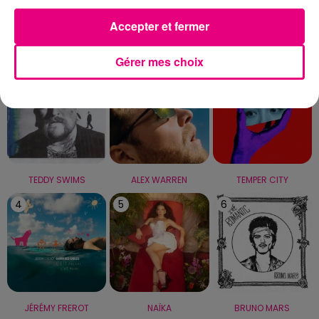
Accepter et fermer
LE TOP
Gérer mes choix
1
2
3
TEDDY SWIMS
ALEX WARREN
TEMPER CITY
4
5
6
JÉRÉMY FREROT
NAÏKA
BRUNO MARS