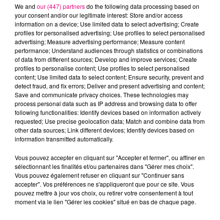
We and
our (447) partners
do the following data processing based on
your consent and/or our legitimate interest: Store and/or access
information on a device; Use limited data to select advertising; Create
profiles for personalised advertising; Use profiles to select personalised
advertising; Measure advertising performance; Measure content
Cancer
Lion
Vierge
performance; Understand audiences through statistics or combinations
of data from different sources; Develop and improve services; Create
profiles to personalise content; Use profiles to select personalised
content; Use limited data to select content; Ensure security, prevent and
detect fraud, and fix errors; Deliver and present advertising and content;
Save and communicate privacy choices. These technologies may
process personal data such as IP address and browsing data to offer
following functionalities: Identify devices based on information actively
requested; Use precise geolocation data; Match and combine data from
Balance
Scorpion
Sagittaire
other data sources; Link different devices; Identify devices based on
information transmitted automatically.
Vous pouvez accepter en cliquant sur "Accepter et fermer", ou affiner en
sélectionnant les finalités et/ou partenaires dans "Gérer mes choix".
Vous pouvez également refuser en cliquant sur "Continuer sans
accepter". Vos préférences ne s'appliqueront que pour ce site. Vous
pouvez mettre à jour vos choix, ou retirer votre consentement à tout
moment via le lien "Gérer les cookies" situé en bas de chaque page.
Capricorne
Verseau
Poissons