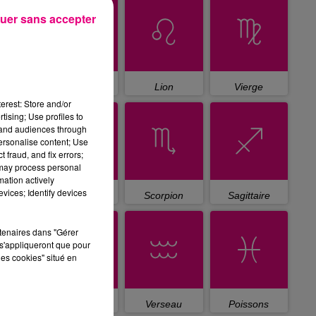
uer sans accepter
Cancer
Lion
Vierge
erest: Store and/or
tising; Use profiles to
tand audiences through
personalise content; Use
 fraud, and fix errors;
 may process personal
mation actively
vices; Identify devices
Balance
Scorpion
Sagittaire
rtenaires dans "Gérer
s'appliqueront que pour
les cookies" situé en
Capricorne
Verseau
Poissons