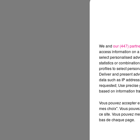
We and
our (447) partn
access information on a 
select personalised ad
statistics or combinatio
profiles to select person
Deliver and present adv
data such as IP address 
requested; Use precise g
based on information tra
Vous pouvez accepter en 
mes choix". Vous pouvez
ce site. Vous pouvez met
bas de chaque page.