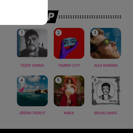
LE TOP
1
2
3
TEDDY SWIMS
TEMPER CITY
ALEX WARREN
4
5
6
JÉRÉMY FREROT
NAÏKA
BRUNO MARS