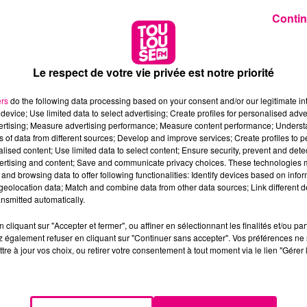
Contin
Le respect de votre vie privée est notre priorité
ers
do the following data processing based on your consent and/or our legitimate int
device; Use limited data to select advertising; Create profiles for personalised adver
vertising; Measure advertising performance; Measure content performance; Unders
ns of data from different sources; Develop and improve services; Create profiles to 
alised content; Use limited data to select content; Ensure security, prevent and detect
ertising and content; Save and communicate privacy choices. These technologies
and browsing data to offer following functionalities: Identify devices based on infor
eolocation data; Match and combine data from other data sources; Link different de
nsmitted automatically.
cliquant sur "Accepter et fermer", ou affiner en sélectionnant les finalités et/ou pa
 également refuser en cliquant sur "Continuer sans accepter". Vos préférences ne 
tre à jour vos choix, ou retirer votre consentement à tout moment via le lien "Gérer 