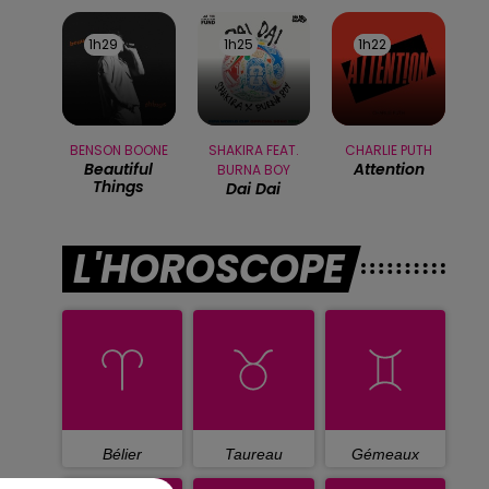
1h29
1h29
1h25
1h25
1h22
1h22
BENSON BOONE
SHAKIRA FEAT.
CHARLIE PUTH
Beautiful
Attention
BURNA BOY
Things
Dai Dai
L'HOROSCOPE
Bélier
Taureau
Gémeaux