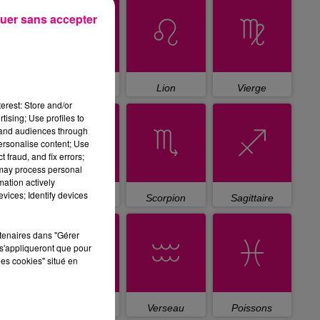
uer sans accepter
Cancer
Lion
Vierge
erest: Store and/or
tising; Use profiles to
tand audiences through
personalise content; Use
 fraud, and fix errors;
 may process personal
mation actively
vices; Identify devices
Balance
Scorpion
Sagittaire
rtenaires dans "Gérer
s'appliqueront que pour
les cookies" situé en
Capricorne
Verseau
Poissons