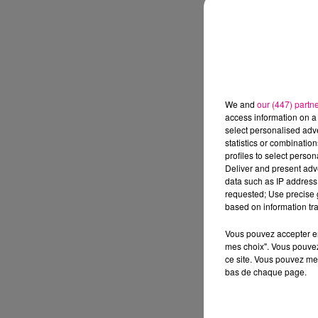
We and
our (447) partn
access information on a 
select personalised ad
statistics or combinatio
profiles to select person
Deliver and present adv
data such as IP address 
requested; Use precise g
based on information tra
Vous pouvez accepter en 
mes choix". Vous pouvez
ce site. Vous pouvez met
bas de chaque page.