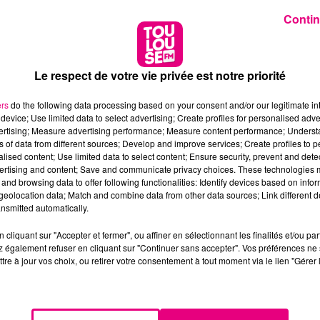
Contin
Le respect de votre vie privée est notre priorité
ers
do the following data processing based on your consent and/or our legitimate int
device; Use limited data to select advertising; Create profiles for personalised adver
vertising; Measure advertising performance; Measure content performance; Unders
ns of data from different sources; Develop and improve services; Create profiles to 
alised content; Use limited data to select content; Ensure security, prevent and detect
ertising and content; Save and communicate privacy choices. These technologies
and browsing data to offer following functionalities: Identify devices based on infor
eolocation data; Match and combine data from other data sources; Link different de
nsmitted automatically.
cliquant sur "Accepter et fermer", ou affiner en sélectionnant les finalités et/ou pa
 également refuser en cliquant sur "Continuer sans accepter". Vos préférences ne 
tre à jour vos choix, ou retirer votre consentement à tout moment via le lien "Gérer 