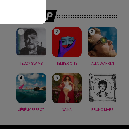
LE TOP
1
2
3
TEDDY SWIMS
TEMPER CITY
ALEX WARREN
4
5
6
JÉRÉMY FREROT
NAÏKA
BRUNO MARS