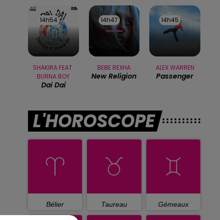
14h54
14h54
14h47
14h47
14h45
14h45
SHAKIRA FEAT.
BEBE REXHA
ALEX WARREN
New Religion
Passenger
BURNA BOY
Dai Dai
L'HOROSCOPE
Bélier
Taureau
Gémeaux