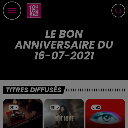
LE BON
ANNIVERSAIRE DU
16-07-2021
TITRES DIFFUSÉS
6h17
6h17
6h15
6h15
6h12
6h12