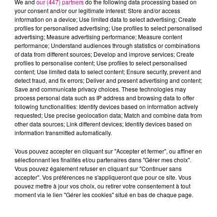
We and
our (447) partners
do the following data processing based on
your consent and/or our legitimate interest: Store and/or access
information on a device; Use limited data to select advertising; Create
profiles for personalised advertising; Use profiles to select personalised
Cancer
Lion
Vierge
advertising; Measure advertising performance; Measure content
performance; Understand audiences through statistics or combinations
of data from different sources; Develop and improve services; Create
profiles to personalise content; Use profiles to select personalised
content; Use limited data to select content; Ensure security, prevent and
detect fraud, and fix errors; Deliver and present advertising and content;
Save and communicate privacy choices. These technologies may
process personal data such as IP address and browsing data to offer
following functionalities: Identify devices based on information actively
requested; Use precise geolocation data; Match and combine data from
Balance
Scorpion
Sagittaire
other data sources; Link different devices; Identify devices based on
information transmitted automatically.
Vous pouvez accepter en cliquant sur "Accepter et fermer", ou affiner en
sélectionnant les finalités et/ou partenaires dans "Gérer mes choix".
Vous pouvez également refuser en cliquant sur "Continuer sans
accepter". Vos préférences ne s'appliqueront que pour ce site. Vous
pouvez mettre à jour vos choix, ou retirer votre consentement à tout
moment via le lien "Gérer les cookies" situé en bas de chaque page.
Capricorne
Verseau
Poissons