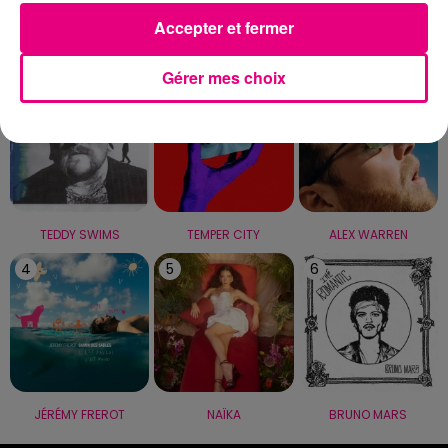
Accepter et fermer
LE TOP
Gérer mes choix
1
2
3
TEDDY SWIMS
TEMPER CITY
ALEX WARREN
4
5
6
JÉRÉMY FREROT
NAÏKA
BRUNO MARS