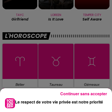
TAYC
LOREEN
TEMPER CITY
Girlfriend
Is It Love
Self Aware
L'HOROSCOPE
Bélier
Taureau
Gémeaux
Continuer sans accepter
Le respect de votre vie privée est notre priorité