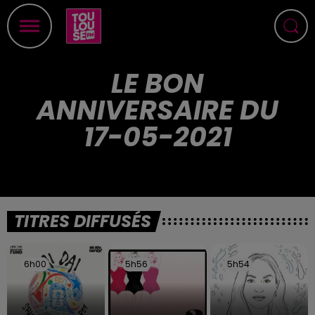
LE BON
ANNIVERSAIRE DU
17-05-2021
TITRES DIFFUSÉS
6h00
6h00
5h56
5h56
5h54
5h54