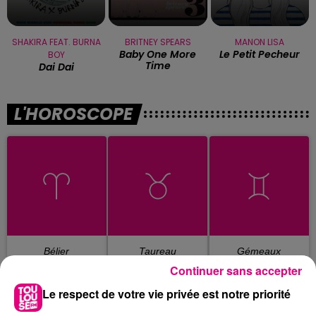
SHAKIRA FEAT. BURNA
BRITNEY SPEARS
MANON LISA
Baby One More
Le Petit Pecheur
BOY
Time
Dai Dai
L'HOROSCOPE
Bélier
Taureau
Gémeaux
Continuer sans accepter
Le respect de votre vie privée est notre priorité