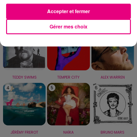
Accepter et fermer
LE TOP
Gérer mes choix
1
2
3
TEDDY SWIMS
TEMPER CITY
ALEX WARREN
4
5
6
JÉRÉMY FREROT
NAÏKA
BRUNO MARS