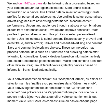
We and
our (447) partners
do the following data processing based on
your consent and/or our legitimate interest: Store and/or access
information on a device; Use limited data to select advertising; Create
profiles for personalised advertising; Use profiles to select personalised
advertising; Measure advertising performance; Measure content
Cancer
Lion
Vierge
performance; Understand audiences through statistics or combinations
of data from different sources; Develop and improve services; Create
profiles to personalise content; Use profiles to select personalised
content; Use limited data to select content; Ensure security, prevent and
detect fraud, and fix errors; Deliver and present advertising and content;
Save and communicate privacy choices. These technologies may
process personal data such as IP address and browsing data to offer
following functionalities: Identify devices based on information actively
requested; Use precise geolocation data; Match and combine data from
Balance
Scorpion
Sagittaire
other data sources; Link different devices; Identify devices based on
information transmitted automatically.
Vous pouvez accepter en cliquant sur "Accepter et fermer", ou affiner en
sélectionnant les finalités et/ou partenaires dans "Gérer mes choix".
Vous pouvez également refuser en cliquant sur "Continuer sans
accepter". Vos préférences ne s'appliqueront que pour ce site. Vous
pouvez mettre à jour vos choix, ou retirer votre consentement à tout
moment via le lien "Gérer les cookies" situé en bas de chaque page.
Capricorne
Verseau
Poissons