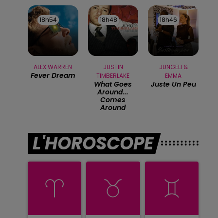
18h54
18h54
18h48
18h48
18h46
18h46
ALEX WARREN
JUSTIN
JUNGELI &
Fever Dream
TIMBERLAKE
EMMA
What Goes
Juste Un Peu
Around...
Comes
Around
L'HOROSCOPE