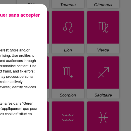
Bélier
Taureau
Gémeaux
uer sans accepter
erest: Store and/or
Cancer
Lion
Vierge
tising; Use profiles to
tand audiences through
personalise content; Use
 fraud, and fix errors;
 may process personal
mation actively
vices; Identify devices
Balance
Scorpion
Sagittaire
rtenaires dans "Gérer
s'appliqueront que pour
les cookies" situé en