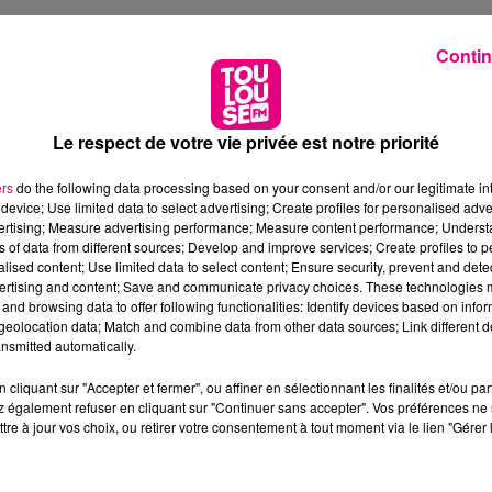
Contin
Le respect de votre vie privée est notre priorité
ers
do the following data processing based on your consent and/or our legitimate int
device; Use limited data to select advertising; Create profiles for personalised adver
vertising; Measure advertising performance; Measure content performance; Unders
ns of data from different sources; Develop and improve services; Create profiles to 
alised content; Use limited data to select content; Ensure security, prevent and detect
ertising and content; Save and communicate privacy choices. These technologies
and browsing data to offer following functionalities: Identify devices based on infor
eolocation data; Match and combine data from other data sources; Link different de
nsmitted automatically.
cliquant sur "Accepter et fermer", ou affiner en sélectionnant les finalités et/ou pa
 également refuser en cliquant sur "Continuer sans accepter". Vos préférences ne 
tre à jour vos choix, ou retirer votre consentement à tout moment via le lien "Gérer 