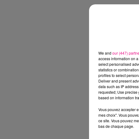
We and
our (447) partn
access information on a 
select personalised ad
statistics or combinatio
profiles to select person
Deliver and present adv
data such as IP address 
requested; Use precise g
based on information tra
Vous pouvez accepter en 
mes choix". Vous pouvez
ce site. Vous pouvez met
bas de chaque page.