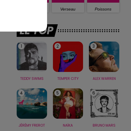
Capricorne
Verseau
Poissons
LE TOP
1
2
3
TEDDY SWIMS
TEMPER CITY
ALEX WARREN
4
5
6
JÉRÉMY FREROT
NAÏKA
BRUNO MARS