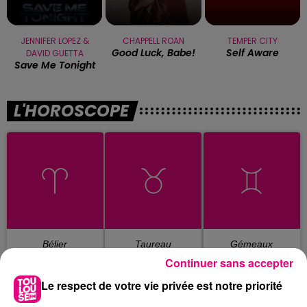
JENNIFER LOPEZ &
CHAPPELL ROAN
TEMPER CITY
Good Luck, Babe!
Self Aware
DAVID GUETTA
Save Me Tonight
L'HOROSCOPE
Bélier
Taureau
Gémeaux
Continuer sans accepter
Le respect de votre vie privée est notre priorité