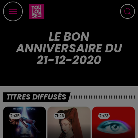
LE BON
ANNIVERSAIRE DU
21-12-2020
TITRES DIFFUSÉS
7h35
7h35
7h26
7h26
7h23
7h23