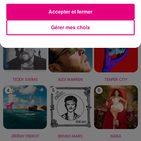
Accepter et fermer
LE TOP
Gérer mes choix
1
2
3
TEDDY SWIMS
ALEX WARREN
TEMPER CITY
4
5
6
JÉRÉMY FREROT
BRUNO MARS
NAÏKA