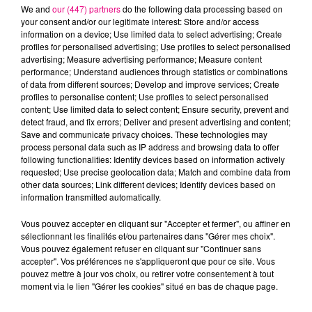
We and
our (447) partners
do the following data processing based on
your consent and/or our legitimate interest: Store and/or access
information on a device; Use limited data to select advertising; Create
profiles for personalised advertising; Use profiles to select personalised
advertising; Measure advertising performance; Measure content
Cancer
Lion
Vierge
performance; Understand audiences through statistics or combinations
of data from different sources; Develop and improve services; Create
profiles to personalise content; Use profiles to select personalised
content; Use limited data to select content; Ensure security, prevent and
detect fraud, and fix errors; Deliver and present advertising and content;
Save and communicate privacy choices. These technologies may
process personal data such as IP address and browsing data to offer
following functionalities: Identify devices based on information actively
requested; Use precise geolocation data; Match and combine data from
Balance
Scorpion
Sagittaire
other data sources; Link different devices; Identify devices based on
information transmitted automatically.
Vous pouvez accepter en cliquant sur "Accepter et fermer", ou affiner en
sélectionnant les finalités et/ou partenaires dans "Gérer mes choix".
Vous pouvez également refuser en cliquant sur "Continuer sans
accepter". Vos préférences ne s'appliqueront que pour ce site. Vous
pouvez mettre à jour vos choix, ou retirer votre consentement à tout
moment via le lien "Gérer les cookies" situé en bas de chaque page.
Capricorne
Verseau
Poissons