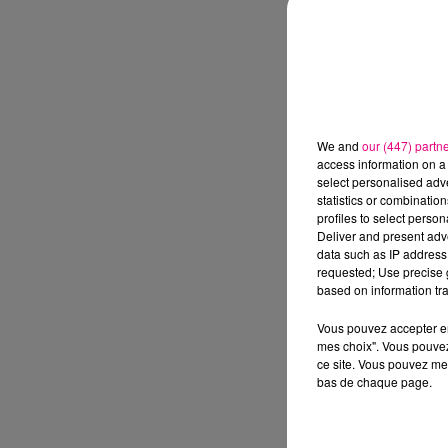
We and
our (447) partn
access information on a 
select personalised ad
statistics or combinatio
profiles to select person
Deliver and present adv
data such as IP address 
requested; Use precise g
based on information tra
Vous pouvez accepter en 
mes choix". Vous pouvez
ce site. Vous pouvez met
bas de chaque page.