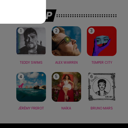
LE TOP
1
2
3
TEDDY SWIMS
ALEX WARREN
TEMPER CITY
4
5
6
JÉRÉMY FREROT
NAÏKA
BRUNO MARS