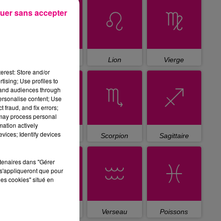
uer sans accepter
Cancer
Lion
Vierge
erest: Store and/or
tising; Use profiles to
tand audiences through
personalise content; Use
 fraud, and fix errors;
 may process personal
mation actively
vices; Identify devices
Balance
Scorpion
Sagittaire
rtenaires dans "Gérer
s'appliqueront que pour
les cookies" situé en
Capricorne
Verseau
Poissons