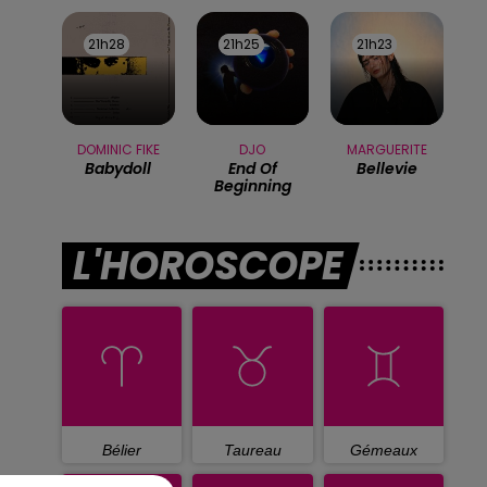
21h28
21h28
21h25
21h25
21h23
21h23
DOMINIC FIKE
DJO
MARGUERITE
Babydoll
End Of
Bellevie
Beginning
L'HOROSCOPE
Bélier
Taureau
Gémeaux