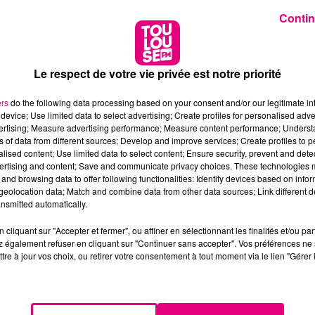
Contin
Le respect de votre vie privée est notre priorité
ers
do the following data processing based on your consent and/or our legitimate int
device; Use limited data to select advertising; Create profiles for personalised adver
vertising; Measure advertising performance; Measure content performance; Unders
ns of data from different sources; Develop and improve services; Create profiles to 
alised content; Use limited data to select content; Ensure security, prevent and detect
ertising and content; Save and communicate privacy choices. These technologies
and browsing data to offer following functionalities: Identify devices based on infor
eolocation data; Match and combine data from other data sources; Link different de
nsmitted automatically.
cliquant sur "Accepter et fermer", ou affiner en sélectionnant les finalités et/ou pa
 également refuser en cliquant sur "Continuer sans accepter". Vos préférences ne 
tre à jour vos choix, ou retirer votre consentement à tout moment via le lien "Gérer 