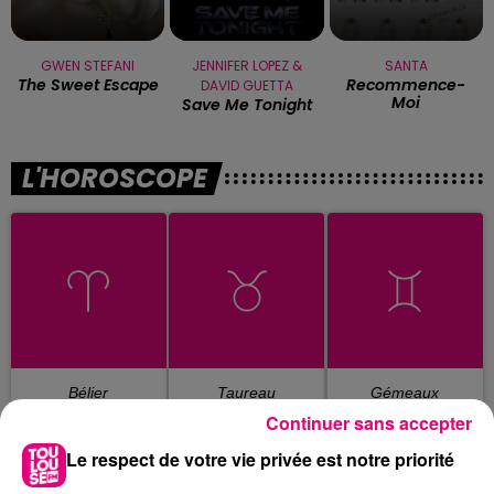
GWEN STEFANI
JENNIFER LOPEZ &
SANTA
The Sweet Escape
Recommence-
DAVID GUETTA
Moi
Save Me Tonight
L'HOROSCOPE
Bélier
Taureau
Gémeaux
Continuer sans accepter
Le respect de votre vie privée est notre priorité