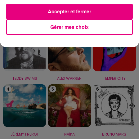
Accepter et fermer
LE TOP
Gérer mes choix
1
2
3
TEDDY SWIMS
ALEX WARREN
TEMPER CITY
4
5
6
JÉRÉMY FREROT
NAÏKA
BRUNO MARS