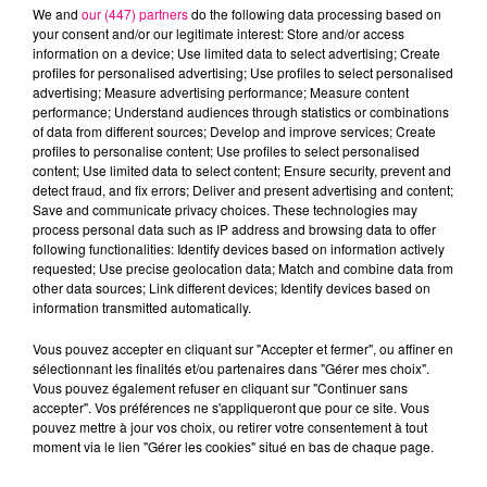
We and
our (447) partners
do the following data processing based on
your consent and/or our legitimate interest: Store and/or access
information on a device; Use limited data to select advertising; Create
profiles for personalised advertising; Use profiles to select personalised
advertising; Measure advertising performance; Measure content
Cancer
Lion
Vierge
performance; Understand audiences through statistics or combinations
of data from different sources; Develop and improve services; Create
profiles to personalise content; Use profiles to select personalised
content; Use limited data to select content; Ensure security, prevent and
detect fraud, and fix errors; Deliver and present advertising and content;
Save and communicate privacy choices. These technologies may
process personal data such as IP address and browsing data to offer
following functionalities: Identify devices based on information actively
requested; Use precise geolocation data; Match and combine data from
Balance
Scorpion
Sagittaire
other data sources; Link different devices; Identify devices based on
information transmitted automatically.
Vous pouvez accepter en cliquant sur "Accepter et fermer", ou affiner en
sélectionnant les finalités et/ou partenaires dans "Gérer mes choix".
Vous pouvez également refuser en cliquant sur "Continuer sans
accepter". Vos préférences ne s'appliqueront que pour ce site. Vous
pouvez mettre à jour vos choix, ou retirer votre consentement à tout
moment via le lien "Gérer les cookies" situé en bas de chaque page.
Capricorne
Verseau
Poissons