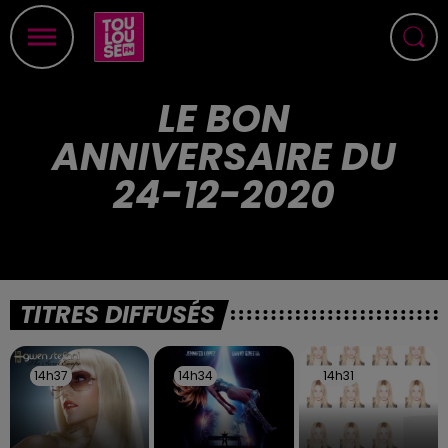
LE BON
ANNIVERSAIRE DU
24-12-2020
TITRES DIFFUSÉS
14h37
14h37
14h34
14h34
14h31
14h31