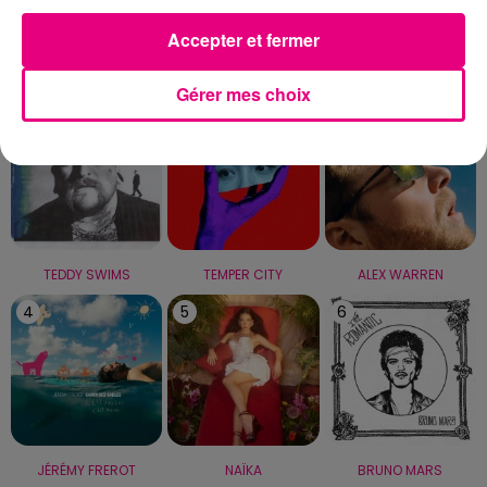
Accepter et fermer
LE TOP
Gérer mes choix
1
2
3
TEDDY SWIMS
TEMPER CITY
ALEX WARREN
4
5
6
JÉRÉMY FREROT
NAÏKA
BRUNO MARS