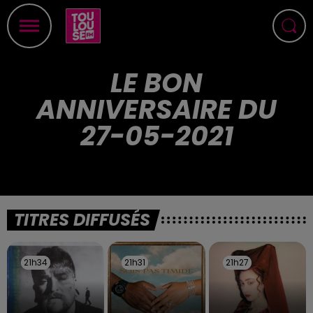
LE BON
ANNIVERSAIRE DU
27-05-2021
TITRES DIFFUSÉS
21h34
21h34
21h31
21h31
21h27
21h27