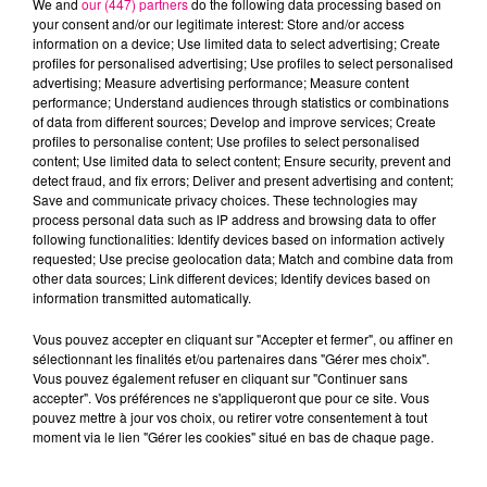
We and
our (447) partners
do the following data processing based on
your consent and/or our legitimate interest: Store and/or access
information on a device; Use limited data to select advertising; Create
profiles for personalised advertising; Use profiles to select personalised
Cancer
Lion
Vierge
advertising; Measure advertising performance; Measure content
performance; Understand audiences through statistics or combinations
of data from different sources; Develop and improve services; Create
profiles to personalise content; Use profiles to select personalised
content; Use limited data to select content; Ensure security, prevent and
detect fraud, and fix errors; Deliver and present advertising and content;
Save and communicate privacy choices. These technologies may
process personal data such as IP address and browsing data to offer
following functionalities: Identify devices based on information actively
requested; Use precise geolocation data; Match and combine data from
Balance
Scorpion
Sagittaire
other data sources; Link different devices; Identify devices based on
information transmitted automatically.
Vous pouvez accepter en cliquant sur "Accepter et fermer", ou affiner en
sélectionnant les finalités et/ou partenaires dans "Gérer mes choix".
Vous pouvez également refuser en cliquant sur "Continuer sans
accepter". Vos préférences ne s'appliqueront que pour ce site. Vous
pouvez mettre à jour vos choix, ou retirer votre consentement à tout
moment via le lien "Gérer les cookies" situé en bas de chaque page.
Capricorne
Verseau
Poissons