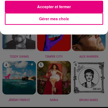
Accepter et fermer
LE TOP
Gérer mes choix
1
2
3
TEDDY SWIMS
TEMPER CITY
ALEX WARREN
4
5
6
JÉRÉMY FREROT
NAÏKA
BRUNO MARS