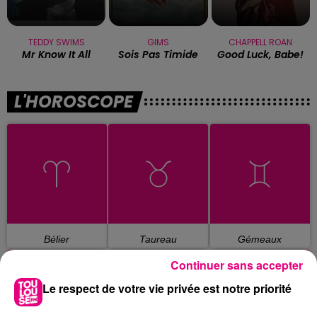
TEDDY SWIMS
GIMS
CHAPPELL ROAN
Mr Know It All
Sois Pas Timide
Good Luck, Babe!
L'HOROSCOPE
Bélier
Taureau
Gémeaux
Continuer sans accepter
Le respect de votre vie privée est notre priorité