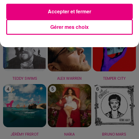
Accepter et fermer
LE TOP
Gérer mes choix
1
2
3
TEDDY SWIMS
ALEX WARREN
TEMPER CITY
4
5
6
JÉRÉMY FREROT
NAÏKA
BRUNO MARS