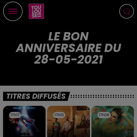
LE BON
ANNIVERSAIRE DU
28-05-2021
TITRES DIFFUSÉS
17h17
17h17
17h10
17h10
17h06
17h06