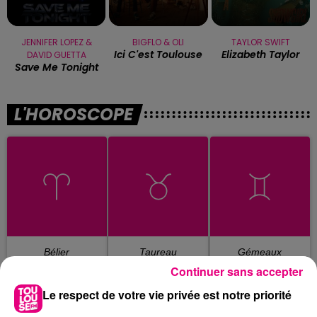
JENNIFER LOPEZ &
BIGFLO & OLI
TAYLOR SWIFT
Ici C'est Toulouse
Elizabeth Taylor
DAVID GUETTA
Save Me Tonight
L'HOROSCOPE
Bélier
Taureau
Gémeaux
Continuer sans accepter
Le respect de votre vie privée est notre priorité