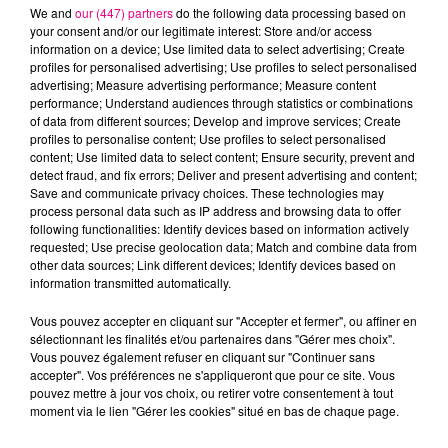
We and
our (447) partners
do the following data processing based on
your consent and/or our legitimate interest: Store and/or access
information on a device; Use limited data to select advertising; Create
profiles for personalised advertising; Use profiles to select personalised
advertising; Measure advertising performance; Measure content
Cancer
Lion
Vierge
performance; Understand audiences through statistics or combinations
of data from different sources; Develop and improve services; Create
profiles to personalise content; Use profiles to select personalised
content; Use limited data to select content; Ensure security, prevent and
detect fraud, and fix errors; Deliver and present advertising and content;
Save and communicate privacy choices. These technologies may
process personal data such as IP address and browsing data to offer
following functionalities: Identify devices based on information actively
requested; Use precise geolocation data; Match and combine data from
Balance
Scorpion
Sagittaire
other data sources; Link different devices; Identify devices based on
information transmitted automatically.
Vous pouvez accepter en cliquant sur "Accepter et fermer", ou affiner en
sélectionnant les finalités et/ou partenaires dans "Gérer mes choix".
Vous pouvez également refuser en cliquant sur "Continuer sans
accepter". Vos préférences ne s'appliqueront que pour ce site. Vous
pouvez mettre à jour vos choix, ou retirer votre consentement à tout
moment via le lien "Gérer les cookies" situé en bas de chaque page.
Capricorne
Verseau
Poissons