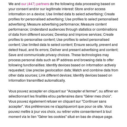
We and
our (447) partners
do the following data processing based on
your consent and/or our legitimate interest: Store and/or access
information on a device; Use limited data to select advertising; Create
profiles for personalised advertising; Use profiles to select personalised
advertising; Measure advertising performance; Measure content
Cancer
Lion
Vierge
performance; Understand audiences through statistics or combinations
of data from different sources; Develop and improve services; Create
profiles to personalise content; Use profiles to select personalised
content; Use limited data to select content; Ensure security, prevent and
detect fraud, and fix errors; Deliver and present advertising and content;
Save and communicate privacy choices. These technologies may
process personal data such as IP address and browsing data to offer
following functionalities: Identify devices based on information actively
requested; Use precise geolocation data; Match and combine data from
Balance
Scorpion
Sagittaire
other data sources; Link different devices; Identify devices based on
information transmitted automatically.
Vous pouvez accepter en cliquant sur "Accepter et fermer", ou affiner en
sélectionnant les finalités et/ou partenaires dans "Gérer mes choix".
Vous pouvez également refuser en cliquant sur "Continuer sans
accepter". Vos préférences ne s'appliqueront que pour ce site. Vous
pouvez mettre à jour vos choix, ou retirer votre consentement à tout
moment via le lien "Gérer les cookies" situé en bas de chaque page.
Capricorne
Verseau
Poissons