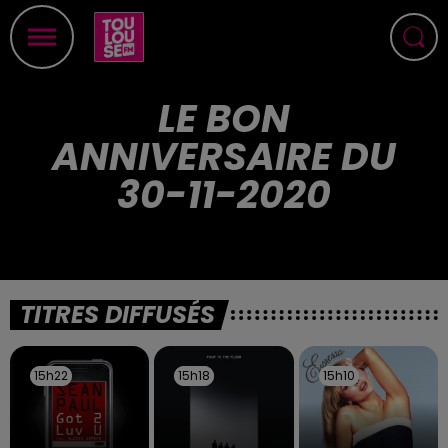
LE BON
ANNIVERSAIRE DU
30-11-2020
TITRES DIFFUSÉS
15h22
15h22
15h18
15h18
15h10
15h10