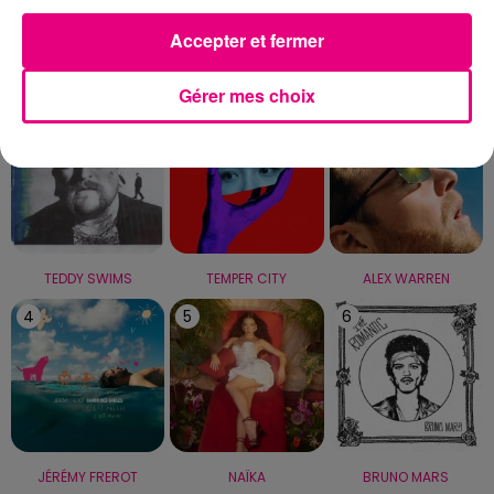
Accepter et fermer
LE TOP
Gérer mes choix
1
2
3
TEDDY SWIMS
TEMPER CITY
ALEX WARREN
4
5
6
JÉRÉMY FREROT
NAÏKA
BRUNO MARS