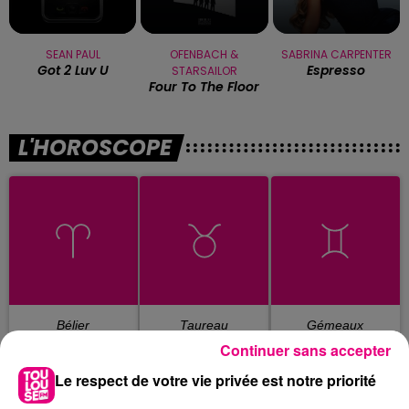
SEAN PAUL
OFENBACH &
SABRINA CARPENTER
Got 2 Luv U
Espresso
STARSAILOR
Four To The Floor
L'HOROSCOPE
Bélier
Taureau
Gémeaux
Continuer sans accepter
Le respect de votre vie privée est notre priorité