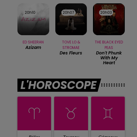
20h10
20h10
20h07
20h07
20h03
20h03
ED SHEERAN
TOVE LO &
THE BLACK EYED
Azizam
STROMAE
PEAS
Des Fleurs
Don't Phunk
With My
Heart
L'HOROSCOPE