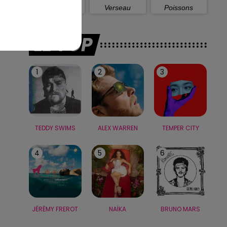
Capricorne
Verseau
Poissons
LE TOP
1
2
3
TEDDY SWIMS
ALEX WARREN
TEMPER CITY
4
5
6
JÉRÉMY FREROT
NAÏKA
BRUNO MARS