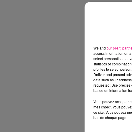
We and
our (447) partn
access information on a 
select personalised ad
statistics or combinatio
profiles to select person
Deliver and present adv
data such as IP address 
requested; Use precise g
based on information tra
Vous pouvez accepter en 
mes choix". Vous pouvez
ce site. Vous pouvez met
bas de chaque page.