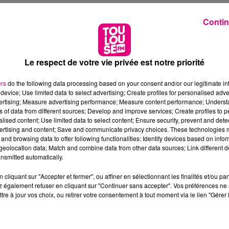
Contin
Le respect de votre vie privée est notre priorité
ers
do the following data processing based on your consent and/or our legitimate int
device; Use limited data to select advertising; Create profiles for personalised adver
vertising; Measure advertising performance; Measure content performance; Unders
ns of data from different sources; Develop and improve services; Create profiles to 
alised content; Use limited data to select content; Ensure security, prevent and detect
ertising and content; Save and communicate privacy choices. These technologies
and browsing data to offer following functionalities: Identify devices based on infor
eolocation data; Match and combine data from other data sources; Link different de
nsmitted automatically.
cliquant sur "Accepter et fermer", ou affiner en sélectionnant les finalités et/ou pa
 également refuser en cliquant sur "Continuer sans accepter". Vos préférences ne 
tre à jour vos choix, ou retirer votre consentement à tout moment via le lien "Gérer 