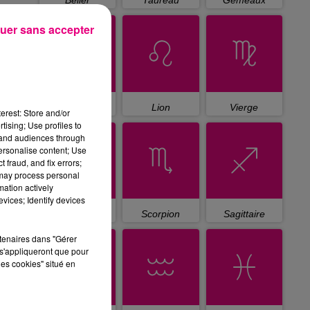
Bélier
Taureau
Gémeaux
uer sans accepter
Cancer
Lion
Vierge
erest: Store and/or
tising; Use profiles to
tand audiences through
personalise content; Use
 fraud, and fix errors;
 may process personal
mation actively
vices; Identify devices
Balance
Scorpion
Sagittaire
rtenaires dans "Gérer
s'appliqueront que pour
les cookies" situé en