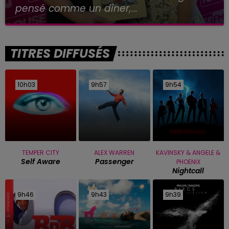
pensé comme un dîner,...
TITRES DIFFUSÉS
10h03
10h03
9h57
9h57
9h54
9h54
TEMPER CITY
ALEX WARREN
KAVINSKY & ANGELE &
Self Aware
Passenger
PHOENIX
Nightcall
9h46
9h46
9h43
9h43
9h39
9h39