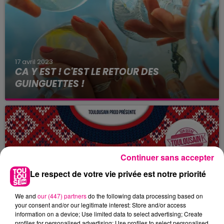
17 avril 2023
CA Y EST ! C'EST LE RETOUR DES
GUINGUETTES !
Continuer sans accepter
Le respect de votre vie privée est notre priorité
We and
our (447) partners
do the following data processing based on
your consent and/or our legitimate interest: Store and/or access
information on a device; Use limited data to select advertising; Create
9 décembre 2022
profiles for personalised advertising; Use profiles to select personalised