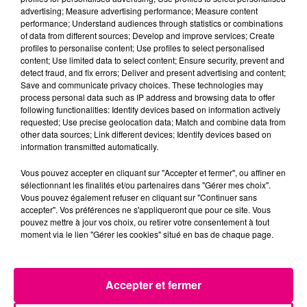
LE TRIO LES TOULOUSAINS VOUS
advertising; Measure advertising performance; Measure content
DONNENT RENDEZ-VOUS AU STUDIO 55
performance; Understand audiences through statistics or combinations
AVEC ...
of data from different sources; Develop and improve services; Create
profiles to personalise content; Use profiles to select personalised
content; Use limited data to select content; Ensure security, prevent and
À LA UNE
detect fraud, and fix errors; Deliver and present advertising and content;
Save and communicate privacy choices. These technologies may
process personal data such as IP address and browsing data to offer
following functionalities: Identify devices based on information actively
requested; Use precise geolocation data; Match and combine data from
other data sources; Link different devices; Identify devices based on
information transmitted automatically.
Vous pouvez accepter en cliquant sur "Accepter et fermer", ou affiner en
sélectionnant les finalités et/ou partenaires dans "Gérer mes choix".
Vous pouvez également refuser en cliquant sur "Continuer sans
accepter". Vos préférences ne s'appliqueront que pour ce site. Vous
pouvez mettre à jour vos choix, ou retirer votre consentement à tout
moment via le lien "Gérer les cookies" situé en bas de chaque page.
Accepter et fermer