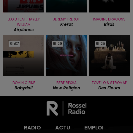
B.O.B FEAT. HAYLEY
JEREMY FREROT
IMAGINE DRAGONS
Frerot
Birds
WILLIAM
Airplanes
9h37
9h37
9h29
9h29
9h25
9h25
DOMINIC FIKE
BEBE REXHA
TOVE LO & STROMAE
Babydoll
New Religion
Des Fleurs
RADIO
ACTU
EMPLOI