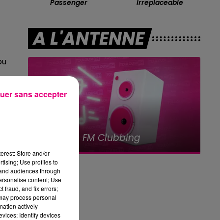
Passenger
Irreplaceable
A L'ANTENNE
ou
uer sans accepter
8h00 - 12h00
Le plein de hits
erest: Store and/or
tising; Use profiles to
tand audiences through
personalise content; Use
 fraud, and fix errors;
 may process personal
mation actively
vices; Identify devices