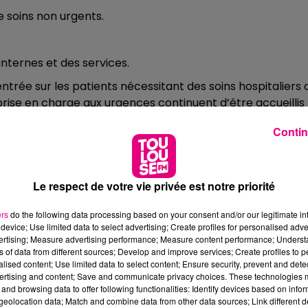
 soins non urgents.
internes et des services.
ntrée sur les patients nécessitant des soins hospitaliers 
prise en charge aux urgences continuent d’être accueillis
n médecin de ville disponible ou une structure adaptée.
Contin
0h00 - 2h00
Le respect de votre vie privée est notre priorité
Toulouse FM Clubbing
ers
do the following data processing based on your consent and/or our legitimate int
device; Use limited data to select advertising; Create profiles for personalised adver
vertising; Measure advertising performance; Measure content performance; Unders
ns of data from different sources; Develop and improve services; Create profiles to 
alised content; Use limited data to select content; Ensure security, prevent and detect
ertising and content; Save and communicate privacy choices. These technologies
and browsing data to offer following functionalities: Identify devices based on infor
eolocation data; Match and combine data from other data sources; Link different de