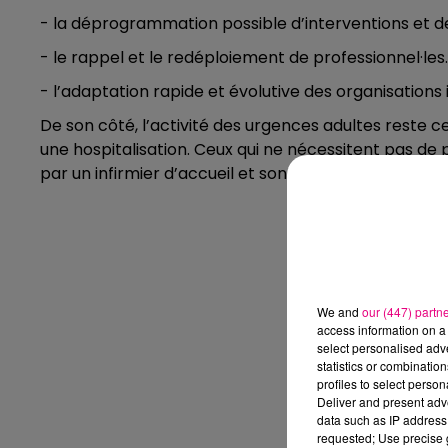
- la déprogrammation possible d’interventions et de
- le rappel et le redéploiement de professionnel·les.
- l’adaptation rapide et évolutive des organisations 
De son côté, l’activité des urgences adultes reste ce
une hospitalisation. Ceux qui ne nécessitent pas de 
par un infirmier d’accueil et sont réorientés vers u
16h00 - 20h00
Le Plein de Hits
We and
our (447) partn
access information on a 
select personalised ad
statistics or combinatio
profiles to select person
Deliver and present adv
data such as IP address 
requested; Use precise g