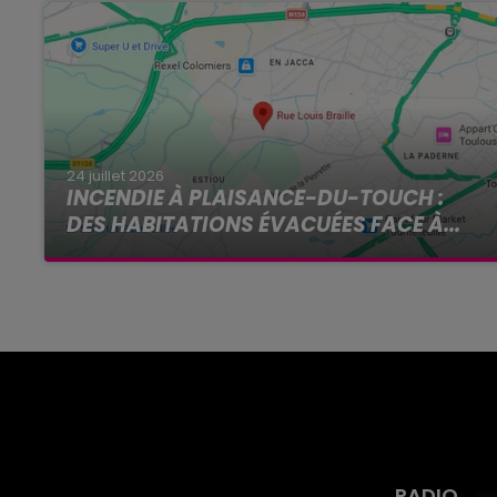
24 juillet 2026
INCENDIE À PLAISANCE-DU-TOUCH :
DES HABITATIONS ÉVACUÉES FACE À...
Alors que la Haute-Garonne est en vigilance
rouge pour risque très élevé de feux de forêt, un
nouvel incendie spectaculaire s'est déclaré ce
vendredi...
RADIO