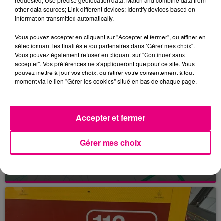
requested; Use precise geolocation data; Match and combine data from
other data sources; Link different devices; Identify devices based on
information transmitted automatically.
Vous pouvez accepter en cliquant sur "Accepter et fermer", ou affiner en
FILS D'ACTUS
sélectionnant les finalités et/ou partenaires dans "Gérer mes choix".
Vous pouvez également refuser en cliquant sur "Continuer sans
accepter". Vos préférences ne s'appliqueront que pour ce site. Vous
pouvez mettre à jour vos choix, ou retirer votre consentement à tout
moment via le lien "Gérer les cookies" situé en bas de chaque page.
Accepter et fermer
Gérer mes choix
24 juillet 2026
INCENDIE À PLAISANCE-DU-TOUCH : DES
HABITATIONS ÉVACUÉES FACE À...
Alors que la Haute-Garonne est en vigilance
rouge pour risque très élevé de feux de forêt, un
nouvel incendie spectaculaire s'est déclaré ce
vendredi...