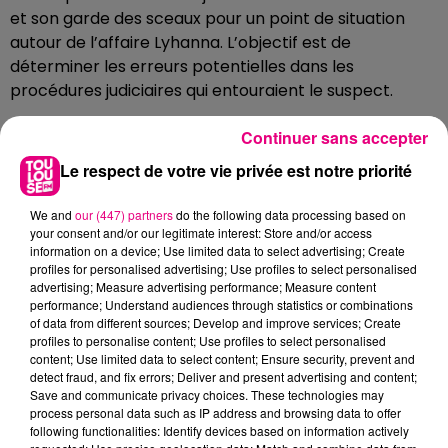
et son garde des sceaux pour un point de situation
autour de l’affaire Lyhanna. L’objectif est de
déterminer les erreurs potentielles dans les
procédures judiciaires qui entouraient le suspect.
De leur côté, des appels à des rassemblements
Continuer sans accepter
citoyens se multiplient en l’hommage à la collégienne.
Le respect de votre vie privée est notre priorité
Le rendez-vous sera donné lundi 8 juin à 19 heures
devant les tribunaux partout en France et devant le
We and
our (447) partners
do the following data processing based on
ministère de la Justice à Paris.
your consent and/or our legitimate interest: Store and/or access
information on a device; Use limited data to select advertising; Create
Une
marche blanche sera également organisée à
profiles for personalised advertising; Use profiles to select personalised
Fleurance
dimanche à 15 heures.
advertising; Measure advertising performance; Measure content
performance; Understand audiences through statistics or combinations
of data from different sources; Develop and improve services; Create
profiles to personalise content; Use profiles to select personalised
content; Use limited data to select content; Ensure security, prevent and
detect fraud, and fix errors; Deliver and present advertising and content;
Save and communicate privacy choices. These technologies may
process personal data such as IP address and browsing data to offer
following functionalities: Identify devices based on information actively