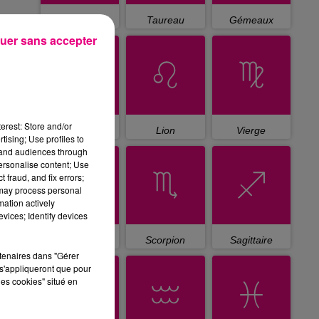
Bélier
Taureau
Gémeaux
uer sans accepter
erest: Store and/or
Cancer
Lion
Vierge
tising; Use profiles to
tand audiences through
personalise content; Use
 fraud, and fix errors;
 may process personal
mation actively
vices; Identify devices
Balance
Scorpion
Sagittaire
rtenaires dans "Gérer
s'appliqueront que pour
les cookies" situé en