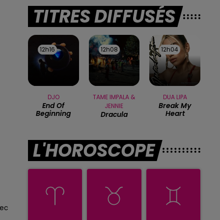
TITRES DIFFUSÉS
12h16
12h16
12h08
12h08
12h04
12h04
DJO
TAME IMPALA &
DUA LIPA
End Of
Break My
JENNIE
Beginning
Heart
Dracula
L'HOROSCOPE
sec