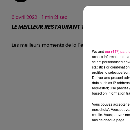
6 avril 2022 - 1 min 21 sec
LE MEILLEUR RESTAURANT TOULOUSAIN NOT
Les meilleurs moments de la Team du Matin
We and
our (447) partn
access information on a 
select personalised ad
statistics or combinatio
profiles to select person
Deliver and present adv
data such as IP address 
requested; Use precise g
based on information tra
Vous pouvez accepter en 
mes choix". Vous pouvez
ce site. Vous pouvez met
bas de chaque page.