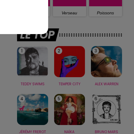
Capricorne
Verseau
Poissons
LE TOP
1
2
3
TEDDY SWIMS
TEMPER CITY
ALEX WARREN
4
5
6
JÉRÉMY FREROT
NAÏKA
BRUNO MARS