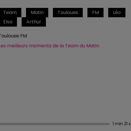
Team
Matin
Toulouse
FM
Léo
Elsa
Arthur
Toulouse FM
Les meilleurs moments de la Team du Matin
1 min 21 