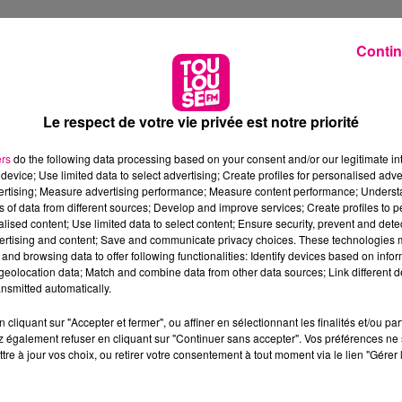
Contin
É SUR TRIPADVISOR
Le respect de votre vie privée est notre priorité
ers
do the following data processing based on your consent and/or our legitimate int
device; Use limited data to select advertising; Create profiles for personalised adver
vertising; Measure advertising performance; Measure content performance; Unders
ns of data from different sources; Develop and improve services; Create profiles to 
alised content; Use limited data to select content; Ensure security, prevent and detect
ertising and content; Save and communicate privacy choices. These technologies
and browsing data to offer following functionalities: Identify devices based on infor
eolocation data; Match and combine data from other data sources; Link different de
nsmitted automatically.
cliquant sur "Accepter et fermer", ou affiner en sélectionnant les finalités et/ou pa
 également refuser en cliquant sur "Continuer sans accepter". Vos préférences ne 
tre à jour vos choix, ou retirer votre consentement à tout moment via le lien "Gérer 