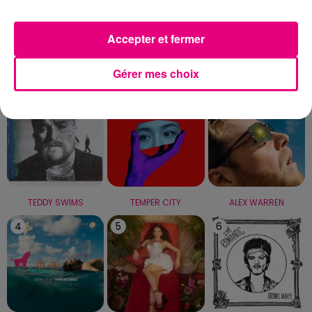
Capricorne
Verseau
Poissons
Accepter et fermer
LE TOP
Gérer mes choix
1
2
3
TEDDY SWIMS
TEMPER CITY
ALEX WARREN
4
5
6