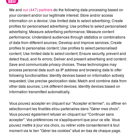
We and
our (447) partners
do the following data processing based on
your consent and/or our legitimate interest: Store and/or access
information on a device; Use limited data to select advertising; Create
profiles for personalised advertising; Use profiles to select personalised
advertising; Measure advertising performance; Measure content
performance; Understand audiences through statistics or combinations
Cancer
Lion
Vierge
of data from different sources; Develop and improve services; Create
profiles to personalise content; Use profiles to select personalised
content; Use limited data to select content; Ensure security, prevent and
detect fraud, and fix errors; Deliver and present advertising and content;
Save and communicate privacy choices. These technologies may
process personal data such as IP address and browsing data to offer
following functionalities: Identify devices based on information actively
requested; Use precise geolocation data; Match and combine data from
other data sources; Link different devices; Identify devices based on
information transmitted automatically.
Balance
Scorpion
Sagittaire
Vous pouvez accepter en cliquant sur "Accepter et fermer", ou affiner en
sélectionnant les finalités et/ou partenaires dans "Gérer mes choix".
Vous pouvez également refuser en cliquant sur "Continuer sans
accepter". Vos préférences ne s'appliqueront que pour ce site. Vous
pouvez mettre à jour vos choix, ou retirer votre consentement à tout
moment via le lien "Gérer les cookies" situé en bas de chaque page.