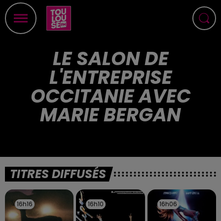
LE SALON DE
L'ENTREPRISE
OCCITANIE AVEC
MARIE BERGAN
TITRES DIFFUSÉS
16h16
16h16
16h10
16h10
16h06
16h06