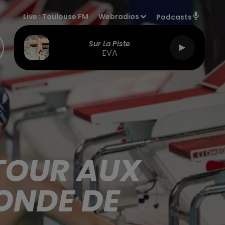
Live :
Toulouse FM
Webradios
Podcasts
Sur La Piste
EVA
TOUR AUX
ONDE DE