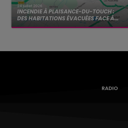
24 juillet 2026
INCENDIE À PLAISANCE-DU-TOUCH :
DES HABITATIONS ÉVACUÉES FACE À...
Alors que la Haute-Garonne est en vigilance
rouge pour risque très élevé de feux de forêt, un
nouvel incendie spectaculaire s'est déclaré ce
vendredi...
RADIO