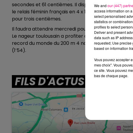
secondes et 61 centièmes. Il disputera la finale à par
We and
our (447) partn
le relais féminin français en 4 x 100 mètres nage libr
access information on a 
select personalised ad
pour trois centièmes.
statistics or combinatio
profiles to select person
Il faudra attendre mercredi pour l’entrée en bassi
Deliver and present adv
Le nageur toulousain a profiter d’une année de transi
data such as IP address 
record du monde du 200 m 4 nages. Ce dernier est 
requested; Use precise g
based on information tra
(1′54).
Vous pouvez accepter en 
mes choix". Vous pouvez
ce site. Vous pouvez met
bas de chaque page.
FILS D'ACTUS
15h00 - 16h00
Le best-of Team de l'Aprè