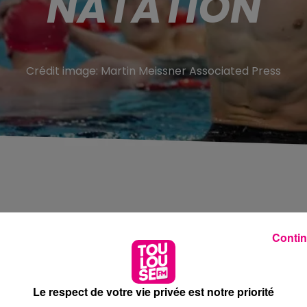
NATATION
Crédit image:
Martin Meissner Associated Press
icipera qu’à deux épreuves individuelles en Asie.
Contin
etour cette semaine. Léon Marchand va participer aux
imanche 27 juillet à Singapour.
Le respect de votre vie privée est notre priorité
m papillon, en battant également le record de France en 2