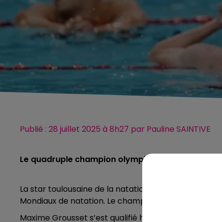
Publié : 28 juillet 2025 à 8h27 par Pauline SAINTIVE
Le quadruple champion olympique de Paris ne part
La star toulousaine de la natation fait son grand r
Mondiaux de natation. Le championnat a débuté ce d
Maxime Grousset s’est qualifié hier en finale du 50