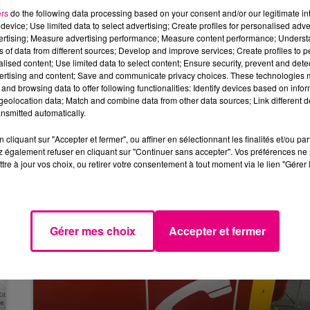
tir de 13h45 ce lundi 28 juillet. Qualification également po
ers
do the following data processing based on your consent and/or our legitimate int
e. Cinquième à l’arrivée, elles ont battu le record de Fran
device; Use limited data to select advertising; Create profiles for personalised adver
vertising; Measure advertising performance; Measure content performance; Unders
ns of data from different sources; Develop and improve services; Create profiles to 
alised content; Use limited data to select content; Ensure security, prevent and detect
n de Léon Marchand avec les séries du 200 m quatre nages
ertising and content; Save and communicate privacy choices. These technologies
tion pour réduire le nombre de ces courses. Il vise le
and browsing data to offer following functionalities: Identify devices based on infor
actuellement détenu par l’Américain Ryan Lochte en 2011
eolocation data; Match and combine data from other data sources; Link different de
nsmitted automatically.
cliquant sur "Accepter et fermer", ou affiner en sélectionnant les finalités et/ou pa
 également refuser en cliquant sur "Continuer sans accepter". Vos préférences ne 
tre à jour vos choix, ou retirer votre consentement à tout moment via le lien "Gérer 
Gérer mes choix
Accepter et fermer
16h00 - 19h00
m
La Team de l'Aprem