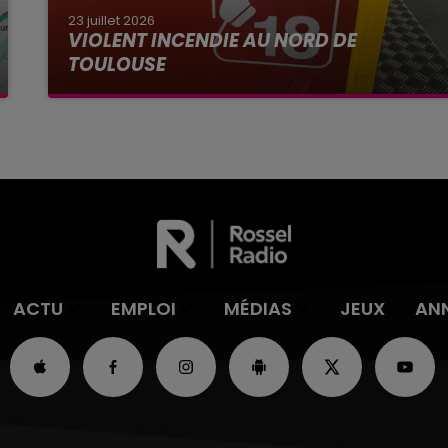
23 juillet 2026
VIOLENT INCENDIE AU NORD DE
TOULOUSE
La Haute-Garonne sera placé en alerte rouge
par Météo France ce vendredi 24 juillet aux feux
de forêt.
ACTU
EMPLOI
MÉDIAS
JEUX
AN