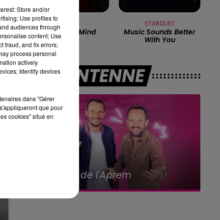
ur
erest: Store and/or
ce
tising; Use profiles to
NAÏKA
STARDUST
tand audiences through
One Track Mind
Music Sounds Better
personalise content; Use
With You
 fraud, and fix errors;
.
 may process personal
mation actively
A L'ANTENNE
vices; Identify devices
rtenaires dans "Gérer
s'appliqueront que pour
les cookies" situé en
19h00 - 20h00
Le Plein de Hits