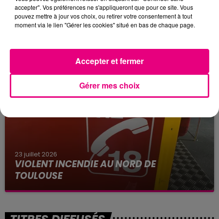
accepter". Vos préférences ne s'appliqueront que pour ce site. Vous
pouvez mettre à jour vos choix, ou retirer votre consentement à tout
moment via le lien "Gérer les cookies" situé en bas de chaque page.
24 juillet 2026
INCENDIE À PLAISANCE-DU-TOUCH : DES
HABITATIONS ÉVACUÉES FACE À...
Accepter et fermer
Alors que la Haute-Garonne est en vigilance
rouge pour risque très élevé de feux de forêt, un
Gérer mes choix
nouvel incendie spectaculaire s'est déclaré ce
vendredi...
23 juillet 2026
VIOLENT INCENDIE AU NORD DE
TOULOUSE
La Haute-Garonne sera placé en alerte rouge
par Météo France ce vendredi 24 juillet aux feux
de forêt.