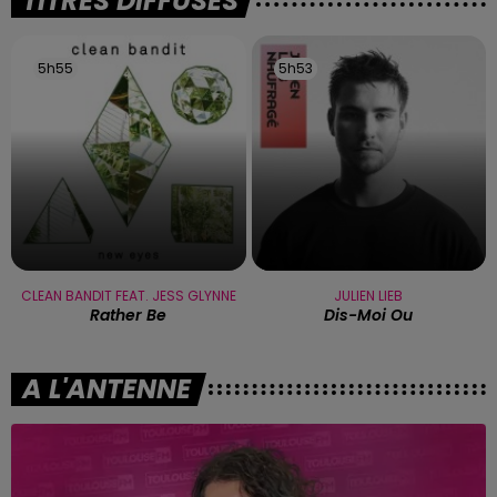
TITRES DIFFUSÉS
5h55
5h55
5h53
5h53
CLEAN BANDIT FEAT. JESS GLYNNE
JULIEN LIEB
Rather Be
Dis-Moi Ou
A L'ANTENNE