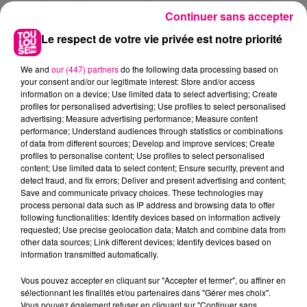
première levée de zone réglementée dans le Sud-
Continuer sans accepter
Ouest.
Le respect de votre vie privée est notre priorité
A compter de demain, plus de 500 communes situées
dans le Gers, les Pyrénées-Atlantiques et les Hautes-
We and
our (447) partners
do the following data processing based on
Pyrénées ne seront plus soumises aux contraintes de
your consent and/or our legitimate interest: Store and/or access
la zone réglementée.
information on a device; Use limited data to select advertising; Create
profiles for personalised advertising; Use profiles to select personalised
Le mouvement des bovins sera à nouveau autorisé
advertising; Measure advertising performance; Measure content
performance; Understand audiences through statistics or combinations
vers l’ensemble du territoire national, sous réserve
of data from different sources; Develop and improve services; Create
d’une vaccination stricte.
profiles to personalise content; Use profiles to select personalised
content; Use limited data to select content; Ensure security, prevent and
detect fraud, and fix errors; Deliver and present advertising and content;
Save and communicate privacy choices. These technologies may
process personal data such as IP address and browsing data to offer
FILS D'ACTUS
following functionalities: Identify devices based on information actively
requested; Use precise geolocation data; Match and combine data from
other data sources; Link different devices; Identify devices based on
information transmitted automatically.
Vous pouvez accepter en cliquant sur "Accepter et fermer", ou affiner en
sélectionnant les finalités et/ou partenaires dans "Gérer mes choix".
Vous pouvez également refuser en cliquant sur "Continuer sans